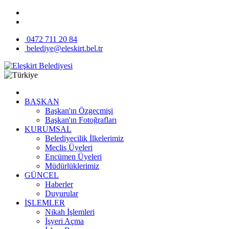
0472 711 20 84
belediye@eleskirt.bel.tr
BAŞKAN
Başkan'ın Özgeçmişi
Başkan'ın Fotoğrafları
KURUMSAL
Belediyecilik İlkelerimiz
Meclis Üyeleri
Encümen Üyeleri
Müdürlüklerimiz
GÜNCEL
Haberler
Duyurular
İŞLEMLER
Nikah İşlemleri
İşyeri Açma