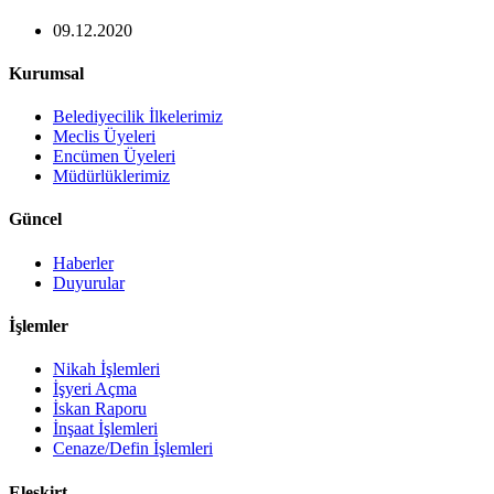
09.12.2020
Kurumsal
Belediyecilik İlkelerimiz
Meclis Üyeleri
Encümen Üyeleri
Müdürlüklerimiz
Güncel
Haberler
Duyurular
İşlemler
Nikah İşlemleri
İşyeri Açma
İskan Raporu
İnşaat İşlemleri
Cenaze/Defin İşlemleri
Eleşkirt