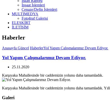
İskan Raporu
İnşaat İşlemleri
Cenaze/Defin İşlemleri
MULTIMEDYA
Fotoğraf Galerisi
ELEŞKİRT
İLETİŞİM
Haberler
Anasayfa
Güncel
Haberler
Yol Yapım Çalışmalarımız Devam Ediyor.
Yol Yapım Çalışmalarımız Devam Ediyor.
25.11.2020
Karşıyaka Mahallesinde bir caddemizin yolunu daha tamamladık.
Karşıyaka Mahallesinde bir caddemizin yolunu daha tamamladık. Yılla
Galeri