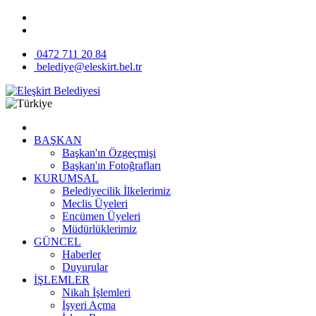
0472 711 20 84
belediye@eleskirt.bel.tr
BAŞKAN
Başkan'ın Özgeçmişi
Başkan'ın Fotoğrafları
KURUMSAL
Belediyecilik İlkelerimiz
Meclis Üyeleri
Encümen Üyeleri
Müdürlüklerimiz
GÜNCEL
Haberler
Duyurular
İŞLEMLER
Nikah İşlemleri
İşyeri Açma