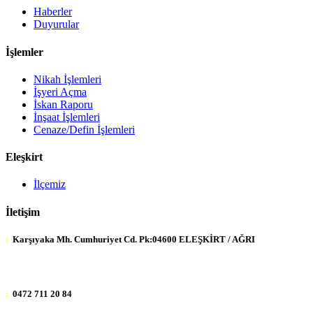
Haberler
Duyurular
İşlemler
Nikah İşlemleri
İşyeri Açma
İskan Raporu
İnşaat İşlemleri
Cenaze/Defin İşlemleri
Eleşkirt
İlçemiz
İletişim
:
Karşıyaka Mh. Cumhuriyet Cd. Pk:04600 ELEŞKİRT / AĞRI
:
0472 711 20 84