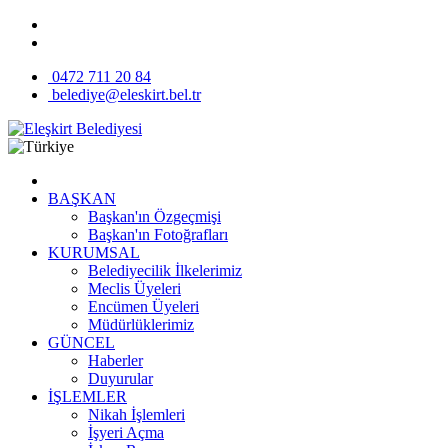
0472 711 20 84
belediye@eleskirt.bel.tr
BAŞKAN
Başkan'ın Özgeçmişi
Başkan'ın Fotoğrafları
KURUMSAL
Belediyecilik İlkelerimiz
Meclis Üyeleri
Encümen Üyeleri
Müdürlüklerimiz
GÜNCEL
Haberler
Duyurular
İŞLEMLER
Nikah İşlemleri
İşyeri Açma