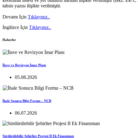
koordinat listesi ve yer bulduru haritası ilişikte verilmiştir (Bkz. Ek
tahsis yazısı ilişikte verilmiştir.
Devamı İçin
Tıklayınız..
İngilizce İçin
Tıklayınız..
Haberler
İlave ve Revizyon İmar Planı
05.08.2026
İhale Sonucu Bilgi Formu – NCB
06.07.2026
Sürdürülebilir Şehirlier Projesi II Ek Finansman