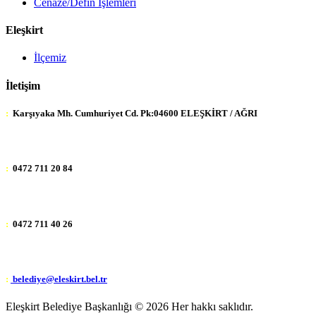
Cenaze/Defin İşlemleri
Eleşkirt
İlçemiz
İletişim
:
Karşıyaka Mh. Cumhuriyet Cd. Pk:04600 ELEŞKİRT / AĞRI
:
0472 711 20 84
:
0472 711 40 26
:
belediye@eleskirt.bel.tr
Eleşkirt Belediye Başkanlığı ©
2026 Her hakkı saklıdır.