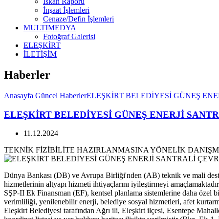
İskan Raporu
İnşaat İşlemleri
Cenaze/Defin İşlemleri
MULTIMEDYA
Fotoğraf Galerisi
ELEŞKİRT
İLETİŞİM
Haberler
Anasayfa
Güncel
Haberler
ELEŞKİRT BELEDİYESİ GÜNEŞ ENE
ELEŞKİRT BELEDİYESİ GÜNEŞ ENERJİ SANT
11.12.2024
TEKNİK FİZİBİLİTE HAZIRLANMASINA YÖNELİK DANIŞM
Dünya Bankası (DB) ve Avrupa Birliği'nden (AB) teknik ve mali deste
hizmetlerinin altyapı hizmeti ihtiyaçlarını iyileştirmeyi amaçlamaktadır
SŞP-II Ek Finansman (EF), kentsel planlama sistemlerine daha özel bir
verimliliği, yenilenebilir enerji, belediye sosyal hizmetleri, afet kurta
Eleşkirt Belediyesi tarafından Ağrı ili, Eleşkirt ilçesi, Esentepe Maha