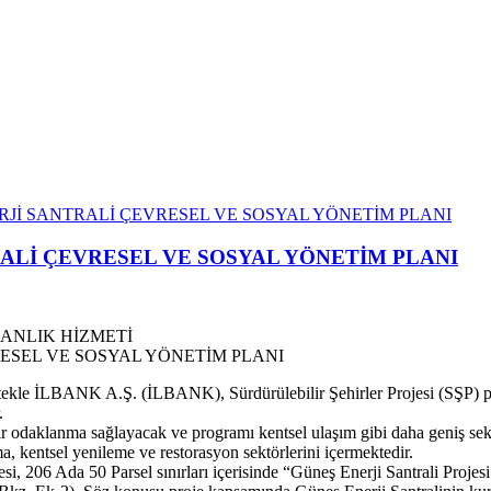
RJİ SANTRALİ ÇEVRESEL VE SOSYAL YÖNETİM PLANI
RALİ ÇEVRESEL VE SOSYAL YÖNETİM PLANI
ANLIK HİZMETİ
kle İLBANK A.Ş. (İLBANK), Sürdürülebilir Şehirler Projesi (SŞP) proj
.
 odaklanma sağlayacak ve programı kentsel ulaşım gibi daha geniş sektörl
rma, kentsel yenileme ve restorasyon sektörlerini içermektedir.
llesi, 206 Ada 50 Parsel sınırları içerisinde “Güneş Enerji Santrali Proj