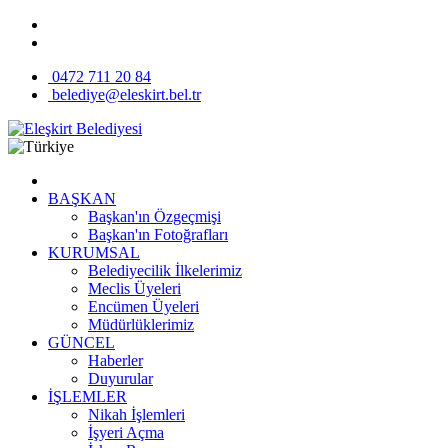
0472 711 20 84
belediye@eleskirt.bel.tr
BAŞKAN
Başkan'ın Özgeçmişi
Başkan'ın Fotoğrafları
KURUMSAL
Belediyecilik İlkelerimiz
Meclis Üyeleri
Encümen Üyeleri
Müdürlüklerimiz
GÜNCEL
Haberler
Duyurular
İŞLEMLER
Nikah İşlemleri
İşyeri Açma