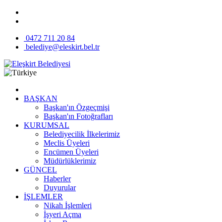
0472 711 20 84
belediye@eleskirt.bel.tr
BAŞKAN
Başkan'ın Özgeçmişi
Başkan'ın Fotoğrafları
KURUMSAL
Belediyecilik İlkelerimiz
Meclis Üyeleri
Encümen Üyeleri
Müdürlüklerimiz
GÜNCEL
Haberler
Duyurular
İŞLEMLER
Nikah İşlemleri
İşyeri Açma