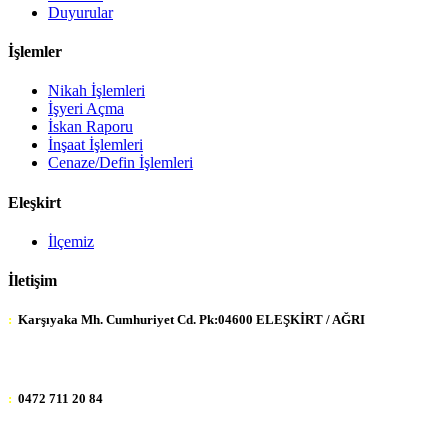
Duyurular
İşlemler
Nikah İşlemleri
İşyeri Açma
İskan Raporu
İnşaat İşlemleri
Cenaze/Defin İşlemleri
Eleşkirt
İlçemiz
İletişim
:
Karşıyaka Mh. Cumhuriyet Cd. Pk:04600 ELEŞKİRT / AĞRI
:
0472 711 20 84