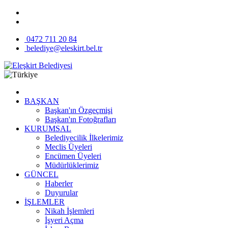
0472 711 20 84
belediye@eleskirt.bel.tr
BAŞKAN
Başkan'ın Özgeçmişi
Başkan'ın Fotoğrafları
KURUMSAL
Belediyecilik İlkelerimiz
Meclis Üyeleri
Encümen Üyeleri
Müdürlüklerimiz
GÜNCEL
Haberler
Duyurular
İŞLEMLER
Nikah İşlemleri
İşyeri Açma