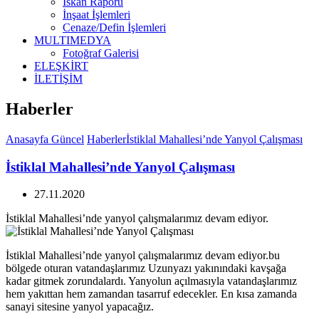
İskan Raporu
İnşaat İşlemleri
Cenaze/Defin İşlemleri
MULTIMEDYA
Fotoğraf Galerisi
ELEŞKİRT
İLETİŞİM
Haberler
Anasayfa
Güncel
Haberler
İstiklal Mahallesi’nde Yanyol Çalışması
İstiklal Mahallesi’nde Yanyol Çalışması
27.11.2020
İstiklal Mahallesi’nde yanyol çalışmalarımız devam ediyor.
İstiklal Mahallesi’nde yanyol çalışmalarımız devam ediyor.bu
bölgede oturan vatandaşlarımız Uzunyazı yakınındaki kavşağa
kadar gitmek zorundalardı. Yanyolun açılmasıyla vatandaşlarımız
hem yakıttan hem zamandan tasarruf edecekler. En kısa zamanda
sanayi sitesine yanyol yapacağız.