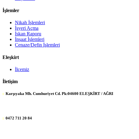
İşlemler
Nikah İşlemleri
İşyeri Açma
İskan Raporu
İnşaat İşlemleri
Cenaze/Defin İşlemleri
Eleşkirt
İlçemiz
İletişim
:
Karşıyaka Mh. Cumhuriyet Cd. Pk:04600 ELEŞKİRT / AĞRI
:
0472 711 20 84