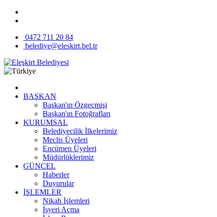
0472 711 20 84
belediye@eleskirt.bel.tr
BAŞKAN
Başkan'ın Özgeçmişi
Başkan'ın Fotoğrafları
KURUMSAL
Belediyecilik İlkelerimiz
Meclis Üyeleri
Encümen Üyeleri
Müdürlüklerimiz
GÜNCEL
Haberler
Duyurular
İŞLEMLER
Nikah İşlemleri
İşyeri Açma