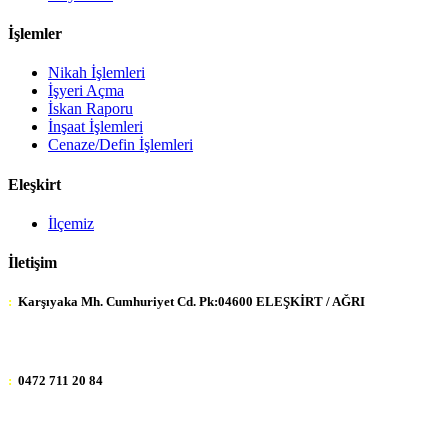
İşlemler
Nikah İşlemleri
İşyeri Açma
İskan Raporu
İnşaat İşlemleri
Cenaze/Defin İşlemleri
Eleşkirt
İlçemiz
İletişim
:
Karşıyaka Mh. Cumhuriyet Cd. Pk:04600 ELEŞKİRT / AĞRI
:
0472 711 20 84