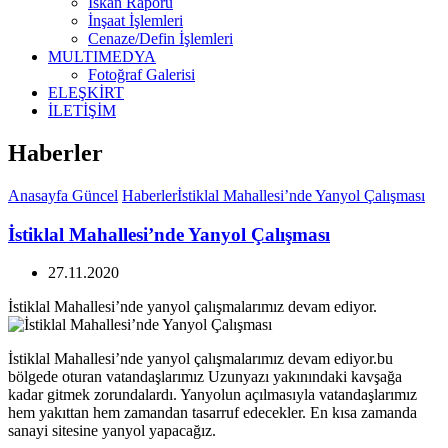
İskan Raporu
İnşaat İşlemleri
Cenaze/Defin İşlemleri
MULTIMEDYA
Fotoğraf Galerisi
ELEŞKİRT
İLETİŞİM
Haberler
Anasayfa
Güncel
Haberler
İstiklal Mahallesi’nde Yanyol Çalışması
İstiklal Mahallesi’nde Yanyol Çalışması
27.11.2020
İstiklal Mahallesi’nde yanyol çalışmalarımız devam ediyor.
İstiklal Mahallesi’nde yanyol çalışmalarımız devam ediyor.bu
bölgede oturan vatandaşlarımız Uzunyazı yakınındaki kavşağa
kadar gitmek zorundalardı. Yanyolun açılmasıyla vatandaşlarımız
hem yakıttan hem zamandan tasarruf edecekler. En kısa zamanda
sanayi sitesine yanyol yapacağız.