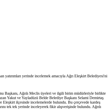
nan yatırımları yerinde incelemek amacıyla Ağrı Eleşkirt Belediyesi'ni
u Başkanı, Ağrılı Meclis üyeleri ve ilgili birim müdürleriyle birlikte
amazan Yakut ve Yayladüzü Belde Belediye Başkanı Selami Demirtaş
zere Eleşkirt ilçesinde incelemelerde bulundu. Bu çerçevede kardeş
ını tek tek yerinde inceleyerek fikir alışverişinde bulundu. Ağrılı