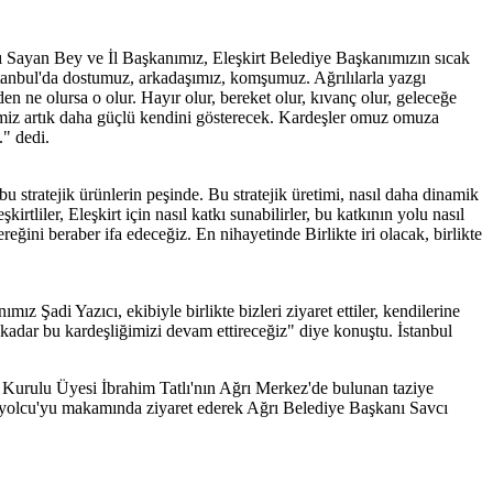
ı Sayan Bey ve İl Başkanımız, Eleşkirt Belediye Başkanımızın sıcak
 İstanbul'da dostumuz, arkadaşımız, komşumuz. Ağrılılarla yazgı
nden ne olursa o olur. Hayır olur, bereket olur, kıvanç olur, geleceğe
ğimiz artık daha güçlü kendini gösterecek. Kardeşler omuz omuza
." dedi.
 stratejik ürünlerin peşinde. Bu stratejik üretimi, nasıl daha dinamik
tliler, Eleşkirt için nasıl katkı sunabilirler, bu katkının yolu nasıl
reğini beraber ifa edeceğiz. En nihayetinde Birlikte iri olacak, birlikte
adi Yazıcı, ekibiyle birlikte bizleri ziyaret ettiler, kendilerine
 kadar bu kardeşliğimizi devam ettireceğiz" diye konuştu. İstanbul
im Kurulu Üyesi İbrahim Tatlı'nın Ağrı Merkez'de bulunan taziye
 Özyolcu'yu makamında ziyaret ederek Ağrı Belediye Başkanı Savcı