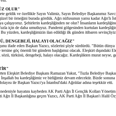
etti.
ÜZ OLUR"
rete geldik ve özellikle Sayın Valimiz, Sayın Belediye Başkanımız Savc
ok güzel bir örneğini burada gördük. Ağrı nüfusunun yarısı kadar Ağrı'lı
maya çalışıyoruz. Şehirlerin kardeşliğinden ne olur? İnsanların kardeşliği
. Tuzla için de daha umutluyuz. Pandemi gölgesinden kurtulan kardeşli
 Bu yüzden, kardeşliğimizin ilan edildiği ilk günden itibaren sevinçliyiz
SÜ, DENGEBEJİ, HALAYI OLACAĞIZ"
unu ifade eden Başkan Yazıcı, sözlerini şöyle sürdürdü. "Bütün dünya bu
ersine göç önemli bir gündem başlığımız olacak. Eleşkirt dışındaki Eleşkir
si, sözü, türküsü, dengebeji, halayı olacağız. Kardeşlikten murat neyse, ge
TİR"
 Eleşkirt Belediye Başkanı Ramazan Yakut, "Tuzla Belediye Başkanımız Ş
. İnşallah bu kardeşliğimiz ve birliğimiz devam edecektir. Bizde sonuna
yısı ile Başkan Yazıcı'ya İstanbul'daki Ağrılılar adına teşekkür etti.
ığı nedeniyle hayatını kaybeden AK Parti Ağrı İl Gençlik Kolları Yönet
ti Ağrı İl Başkanlığına geçen Yazıcı, AK Parti Ağrı İl Başkan'ı Halil