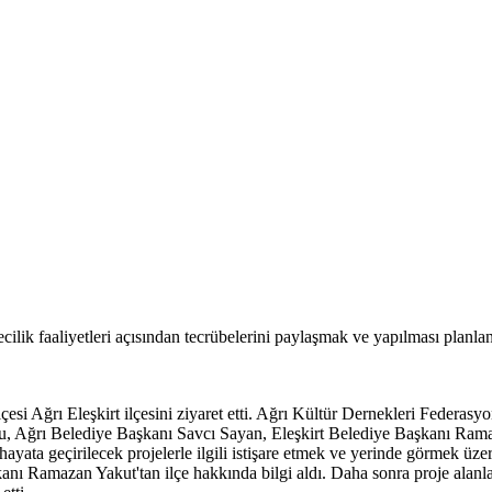
ilik faaliyetleri açısından tecrübelerini paylaşmak ve yapılması planla
esi Ağrı Eleşkirt ilçesini ziyaret etti. Ağrı Kültür Dernekleri Federasyon
lcu, Ağrı Belediye Başkanı Savcı Sayan, Eleşkirt Belediye Başkanı R
e hayata geçirilecek projelerle ilgili istişare etmek ve yerinde görmek ü
anı Ramazan Yakut'tan ilçe hakkında bilgi aldı. Daha sonra proje alanlar