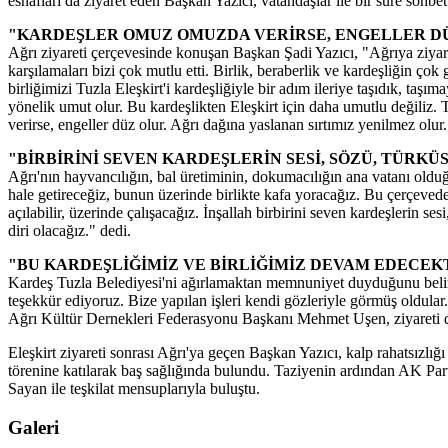
esnafları da ziyaret eden Başkan Yazıcı, vatandaşlar ile bir süre sohbet 
"KARDEŞLER OMUZ OMUZDA VERİRSE, ENGELLER D
Ağrı ziyareti çerçevesinde konuşan Başkan Şadi Yazıcı, "Ağrıya ziya
karşılamaları bizi çok mutlu etti. Birlik, beraberlik ve kardeşliğin ç
birliğimizi Tuzla Eleşkirt'i kardeşliğiyle bir adım ileriye taşıdık, taşı
yönelik umut olur. Bu kardeşlikten Eleşkirt için daha umutlu değiliz
verirse, engeller düz olur. Ağrı dağına yaslanan sırtımız yenilmez olur.
"BİRBİRİNİ SEVEN KARDEŞLERİN SESİ, SÖZÜ, TÜRKÜ
Ağrı'nın hayvancılığın, bal üretiminin, dokumacılığın ana vatanı olduğ
hale getireceğiz, bunun üzerinde birlikte kafa yoracağız. Bu çerçevede t
açılabilir, üzerinde çalışacağız. İnşallah birbirini seven kardeşlerin se
diri olacağız." dedi.
"BU KARDEŞLİĞİMİZ VE BİRLİĞİMİZ DEVAM EDECEK
Kardeş Tuzla Belediyesi'ni ağırlamaktan memnuniyet duyduğunu belirten
teşekkür ediyoruz. Bize yapılan işleri kendi gözleriyle görmüş oldular
Ağrı Kültür Dernekleri Federasyonu Başkanı Mehmet Uşen, ziyareti dola
Eleşkirt ziyareti sonrası Ağrı'ya geçen Başkan Yazıcı, kalp rahatsızl
törenine katılarak baş sağlığında bulundu. Taziyenin ardından AK Par
Sayan ile teşkilat mensuplarıyla buluştu.
Galeri