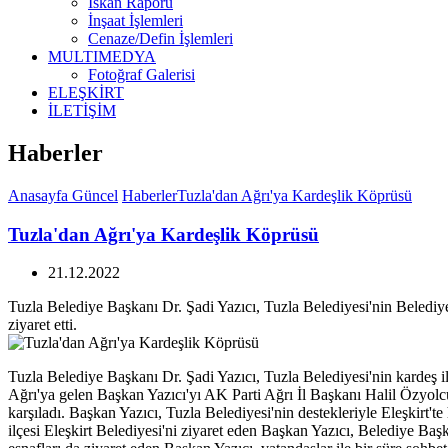
İskan Raporu
İnşaat İşlemleri
Cenaze/Defin İşlemleri
MULTIMEDYA
Fotoğraf Galerisi
ELEŞKİRT
İLETİŞİM
Haberler
Anasayfa
Güncel
Haberler
Tuzla'dan Ağrı'ya Kardeşlik Köprüsü
Tuzla'dan Ağrı'ya Kardeşlik Köprüsü
21.12.2022
Tuzla Belediye Başkanı Dr. Şadi Yazıcı, Tuzla Belediyesi'nin Belediyec
ziyaret etti.
Tuzla Belediye Başkanı Dr. Şadi Yazıcı, Tuzla Belediyesi'nin kardeş ilç
Ağrı'ya gelen Başkan Yazıcı'yı AK Parti Ağrı İl Başkanı Halil Özyo
karşıladı. Başkan Yazıcı, Tuzla Belediyesi'nin destekleriyle Eleşkirt't
ilçesi Eleşkirt Belediyesi'ni ziyaret eden Başkan Yazıcı, Belediye Başk