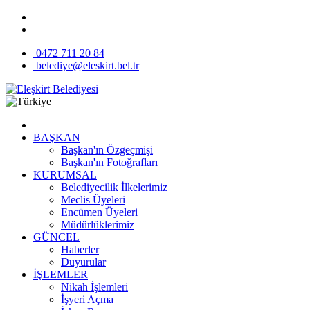
0472 711 20 84
belediye@eleskirt.bel.tr
BAŞKAN
Başkan'ın Özgeçmişi
Başkan'ın Fotoğrafları
KURUMSAL
Belediyecilik İlkelerimiz
Meclis Üyeleri
Encümen Üyeleri
Müdürlüklerimiz
GÜNCEL
Haberler
Duyurular
İŞLEMLER
Nikah İşlemleri
İşyeri Açma