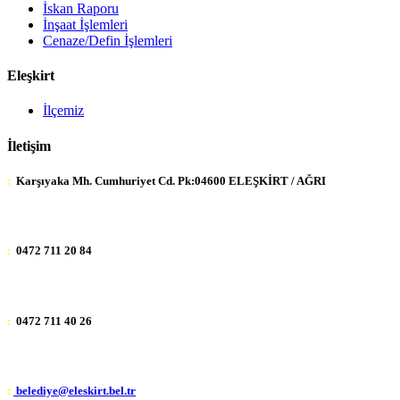
İskan Raporu
İnşaat İşlemleri
Cenaze/Defin İşlemleri
Eleşkirt
İlçemiz
İletişim
:
Karşıyaka Mh. Cumhuriyet Cd. Pk:04600 ELEŞKİRT / AĞRI
:
0472 711 20 84
:
0472 711 40 26
:
belediye@eleskirt.bel.tr