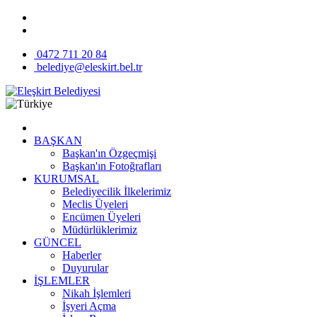
0472 711 20 84
belediye@eleskirt.bel.tr
BAŞKAN
Başkan'ın Özgeçmişi
Başkan'ın Fotoğrafları
KURUMSAL
Belediyecilik İlkelerimiz
Meclis Üyeleri
Encümen Üyeleri
Müdürlüklerimiz
GÜNCEL
Haberler
Duyurular
İŞLEMLER
Nikah İşlemleri
İşyeri Açma