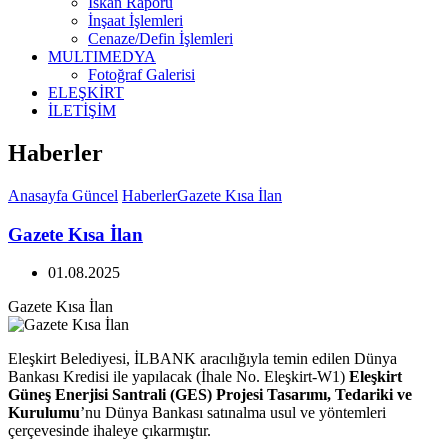
İskan Raporu
İnşaat İşlemleri
Cenaze/Defin İşlemleri
MULTIMEDYA
Fotoğraf Galerisi
ELEŞKİRT
İLETİŞİM
Haberler
Anasayfa
Güncel
Haberler
Gazete Kısa İlan
Gazete Kısa İlan
01.08.2025
Gazete Kısa İlan
Eleşkirt Belediyesi, İLBANK aracılığıyla temin edilen Dünya
Bankası Kredisi ile yapılacak (İhale No. Eleşkirt-W1)
Eleşkirt
Güneş Enerjisi Santrali (GES) Projesi Tasarımı, Tedariki ve
Kurulumu
’nu Dünya Bankası satınalma usul ve yöntemleri
çerçevesinde ihaleye çıkarmıştır.