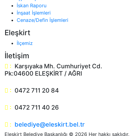
İskan Raporu
İnşaat İşlemleri
Cenaze/Defin İşlemleri
Eleşkirt
İlçemiz
İletişim
:
Karşıyaka Mh. Cumhuriyet Cd.
Pk:04600 ELEŞKİRT / AĞRI
:
0472 711 20 84
:
0472 711 40 26
:
belediye@eleskirt.bel.tr
Eleşkirt Belediye Başkanlığı ©
2026 Her hakkı saklıdır.