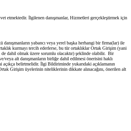
et etmektedir. İlgilenen danışmanlar, Hizmetleri gerçekleştirmek için
kü danışmanların yabancı veya yerel başka herhangi bir firma(lar) ile
taklık kurmayı tercih ederlerse, bu tür ortaklıklar Ortak Girişim (yani
de dahil olmak üzere sorumlu olacaktır) şeklinde olabilir. Bir
e/veya alt danışmanların birliğe dahil edilmesi önerisini haklı
ni açıkça belirtmelidir. İlgi Bildiriminde yukarıdaki açıklamanın
tak Girişim üyelerinin niteliklerinin dikkate alınacağını, önerilen alt