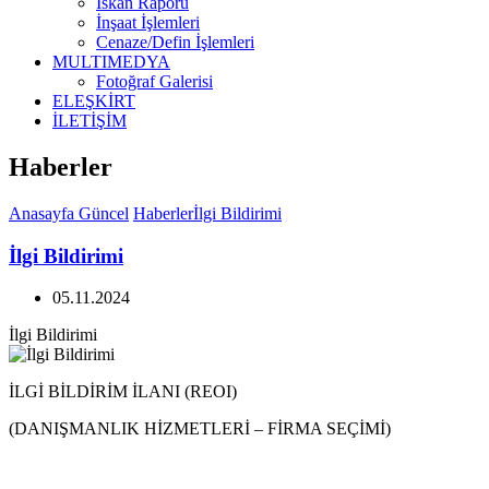
İskan Raporu
İnşaat İşlemleri
Cenaze/Defin İşlemleri
MULTIMEDYA
Fotoğraf Galerisi
ELEŞKİRT
İLETİŞİM
Haberler
Anasayfa
Güncel
Haberler
İlgi Bildirimi
İlgi Bildirimi
05.11.2024
İlgi Bildirimi
İLGİ BİLDİRİM İLANI (REOI)
(DANIŞMANLIK HİZMETLERİ – FİRMA SEÇİMİ)