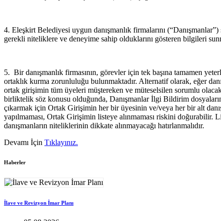
4. Eleşkirt Belediyesi uygun danışmanlık firmalarını (“Danışmanlar”) 
gerekli niteliklere ve deneyime sahip olduklarını gösteren bilgileri sun
5. Bir danışmanlık firmasının, görevler için tek başına tamamen yeterl
ortaklık kurma zorunluluğu bulunmaktadır. Alternatif olarak, eğer danış
ortak girişimin tüm üyeleri müştereken ve müteselsilen sorumlu olacak
birliktelik söz konusu olduğunda, Danışmanlar İlgi Bildirim dosyalarınd
çıkarmak için Ortak Girişimin her bir üyesinin ve/veya her bir alt danı
yapılmaması, Ortak Girişimin listeye alınmaması riskini doğurabilir. Li
danışmanların niteliklerinin dikkate alınmayacağı hatırlanmalıdır.
Devamı İçin
Tıklayınız.
Haberler
İlave ve Revizyon İmar Planı