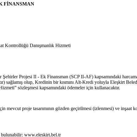
EK FİNANSMAN
şaat Kontrollüğü Danışmanlık Hizmeti
r Şehirler Projesi II - Ek Finansman (SCP II-AF) kapsamındaki harcama
 sağlamış olup, Kredinin bir kısmını Alt-Kredi yoluyla Eleşkirt Belediy
Hizmeti” sözleşmesi kapsamındaki ödemeler için kullanacaktır.
için mevcut proje tasarımının gözden geçirilmesi (izlenmesi) ve inşaat
 bulunabilir: www.eleskirt.bel.tr