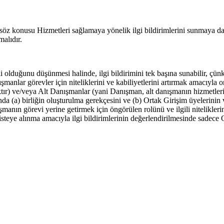
söz konusu Hizmetleri sağlamaya yönelik ilgi bildirimlerini sunmaya dav
malıdır.
i olduğunu düşünmesi halinde, ilgi bildirimini tek başına sunabilir, çün
manlar görevler için niteliklerini ve kabiliyetlerini artırmak amacıyla or
tır) ve/veya Alt Danışmanlar (yani Danışman, alt danışmanın hizmetleri 
a (a) birliğin oluşturulma gerekçesini ve (b) Ortak Girişim üyelerinin v
şmanın görevi yerine getirmek için öngörülen rolünü ve ilgili nitelikleri
steye alınma amacıyla ilgi bildirimlerinin değerlendirilmesinde sadece Or