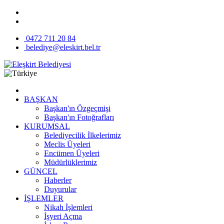
0472 711 20 84
belediye@eleskirt.bel.tr
BAŞKAN
Başkan'ın Özgeçmişi
Başkan'ın Fotoğrafları
KURUMSAL
Belediyecilik İlkelerimiz
Meclis Üyeleri
Encümen Üyeleri
Müdürlüklerimiz
GÜNCEL
Haberler
Duyurular
İŞLEMLER
Nikah İşlemleri
İşyeri Açma