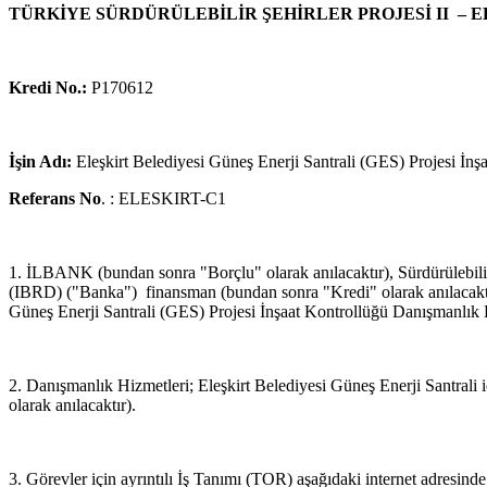
TÜRKİYE SÜRDÜRÜLEBİLİR ŞEHİRLER PROJESİ II – 
Kredi No.:
P170612
İşin Adı:
Eleşkirt Belediyesi Güneş Enerji Santrali (GES) Projesi İn
Referans No
. : ELESKIRT-C1
1. İLBANK (bundan sonra "Borçlu" olarak anılacaktır), Sürdürülebili
(IBRD) ("Banka") finansman (bundan sonra "Kredi" olarak anılacaktır)
Güneş Enerji Santrali (GES) Projesi İnşaat Kontrollüğü Danışmanlık 
2. Danışmanlık Hizmetleri; Eleşkirt Belediyesi Güneş Enerji Santrali 
olarak anılacaktır).
3. Görevler için ayrıntılı İş Tanımı (TOR) aşağıdaki internet adresinde