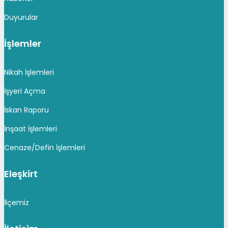
Duyurular
İşlemler
Nikah İşlemleri
İşyeri Açma
İskan Raporu
İnşaat İşlemleri
Cenaze/Defin İşlemleri
Eleşkirt
İlçemiz