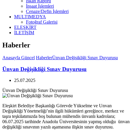
İskan Raporu
İnşaat İşlemleri
Cenaze/Defin İşlemleri
MULTIMEDYA
Fotoğraf Galerisi
ELEŞKİRT
İLETİŞİM
Haberler
Anasayfa
Güncel
Haberler
Ünvan Değişikliği Sınav Duyurusu
Ünvan Değişikliği Sınav Duyurusu
25.07.2025
Ünvan Değişikliği Sınav Duyurusu
Eleşkirt Belediye Başkanlığı Görevde Yükselme ve Unvan
Değişikliği Yönetmeliği’nin ilgili hükümleri gereğince, merkez ve
taşra teşkilatımızda boş bulunan mühendis ünvanlı kadrolara;
06.07.2025 tarihinde Anadolu Üniversitesinin yapmış olduğu ünvan
değişikliği sınavının yazılı aşamasına ilişkin sınav duyurusu.