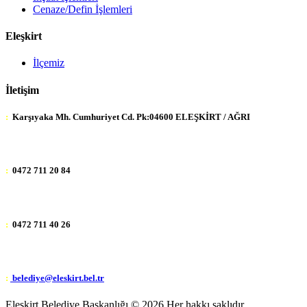
Cenaze/Defin İşlemleri
Eleşkirt
İlçemiz
İletişim
:
Karşıyaka Mh. Cumhuriyet Cd. Pk:04600 ELEŞKİRT / AĞRI
:
0472 711 20 84
:
0472 711 40 26
:
belediye@eleskirt.bel.tr
Eleşkirt Belediye Başkanlığı ©
2026 Her hakkı saklıdır.