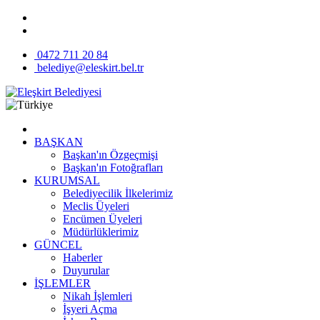
0472 711 20 84
belediye@eleskirt.bel.tr
BAŞKAN
Başkan'ın Özgeçmişi
Başkan'ın Fotoğrafları
KURUMSAL
Belediyecilik İlkelerimiz
Meclis Üyeleri
Encümen Üyeleri
Müdürlüklerimiz
GÜNCEL
Haberler
Duyurular
İŞLEMLER
Nikah İşlemleri
İşyeri Açma