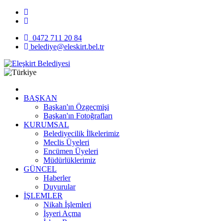
0472 711 20 84
belediye@eleskirt.bel.tr
BAŞKAN
Başkan'ın Özgeçmişi
Başkan'ın Fotoğrafları
KURUMSAL
Belediyecilik İlkelerimiz
Meclis Üyeleri
Encümen Üyeleri
Müdürlüklerimiz
GÜNCEL
Haberler
Duyurular
İŞLEMLER
Nikah İşlemleri
İşyeri Açma