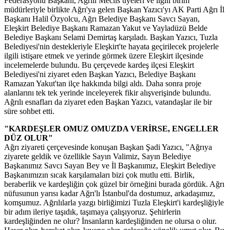
Federasyonu Başkanı, Ağrılı Meclis üyeleri ve ilgili birim
müdürleriyle birlikte Ağrı'ya gelen Başkan Yazıcı'yı AK Parti Ağrı İl
Başkanı Halil Özyolcu, Ağrı Belediye Başkanı Savcı Sayan,
Eleşkirt Belediye Başkanı Ramazan Yakut ve Yayladüzü Belde
Belediye Başkanı Selami Demirtaş karşıladı. Başkan Yazıcı, Tuzla
Belediyesi'nin destekleriyle Eleşkirt'te hayata geçirilecek projelerle
ilgili istişare etmek ve yerinde görmek üzere Eleşkirt ilçesinde
incelemelerde bulundu. Bu çerçevede kardeş ilçesi Eleşkirt
Belediyesi'ni ziyaret eden Başkan Yazıcı, Belediye Başkanı
Ramazan Yakut'tan ilçe hakkında bilgi aldı. Daha sonra proje
alanlarını tek tek yerinde inceleyerek fikir alışverişinde bulundu.
Ağrılı esnafları da ziyaret eden Başkan Yazıcı, vatandaşlar ile bir
süre sohbet etti.
"KARDEŞLER OMUZ OMUZDA VERİRSE, ENGELLER
DÜZ OLUR"
Ağrı ziyareti çerçevesinde konuşan Başkan Şadi Yazıcı, "Ağrıya
ziyarete geldik ve özellikle Sayın Valimiz, Sayın Belediye
Başkanımız Savcı Sayan Bey ve İl Başkanımız, Eleşkirt Belediye
Başkanımızın sıcak karşılamaları bizi çok mutlu etti. Birlik,
beraberlik ve kardeşliğin çok güzel bir örneğini burada gördük. Ağrı
nüfusunun yarısı kadar Ağrı'lı İstanbul'da dostumuz, arkadaşımız,
komşumuz. Ağrılılarla yazgı birliğimizi Tuzla Eleşkirt'i kardeşliğiyle
bir adım ileriye taşıdık, taşımaya çalışıyoruz. Şehirlerin
kardeşliğinden ne olur? İnsanların kardeşliğinden ne olursa o olur.