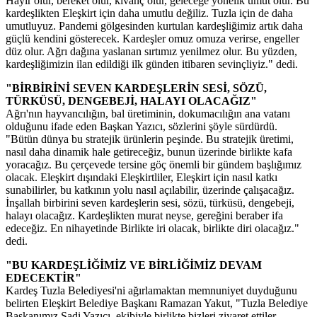
Hayır olur, bereket olur, kıvanç olur, geleceğe yönelik umut olur. Bu
kardeşlikten Eleşkirt için daha umutlu değiliz. Tuzla için de daha
umutluyuz. Pandemi gölgesinden kurtulan kardeşliğimiz artık daha
güçlü kendini gösterecek. Kardeşler omuz omuza verirse, engeller
düz olur. Ağrı dağına yaslanan sırtımız yenilmez olur. Bu yüzden,
kardeşliğimizin ilan edildiği ilk günden itibaren sevinçliyiz." dedi.
"BİRBİRİNİ SEVEN KARDEŞLERİN SESİ, SÖZÜ,
TÜRKÜSÜ, DENGEBEJİ, HALAYI OLACAĞIZ"
Ağrı'nın hayvancılığın, bal üretiminin, dokumacılığın ana vatanı
olduğunu ifade eden Başkan Yazıcı, sözlerini şöyle sürdürdü.
"Bütün dünya bu stratejik ürünlerin peşinde. Bu stratejik üretimi,
nasıl daha dinamik hale getireceğiz, bunun üzerinde birlikte kafa
yoracağız. Bu çerçevede tersine göç önemli bir gündem başlığımız
olacak. Eleşkirt dışındaki Eleşkirtliler, Eleşkirt için nasıl katkı
sunabilirler, bu katkının yolu nasıl açılabilir, üzerinde çalışacağız.
İnşallah birbirini seven kardeşlerin sesi, sözü, türküsü, dengebeji,
halayı olacağız. Kardeşlikten murat neyse, gereğini beraber ifa
edeceğiz. En nihayetinde Birlikte iri olacak, birlikte diri olacağız."
dedi.
"BU KARDEŞLİĞİMİZ VE BİRLİĞİMİZ DEVAM
EDECEKTİR"
Kardeş Tuzla Belediyesi'ni ağırlamaktan memnuniyet duyduğunu
belirten Eleşkirt Belediye Başkanı Ramazan Yakut, "Tuzla Belediye
Başkanımız Şadi Yazıcı, ekibiyle birlikte bizleri ziyaret ettiler,