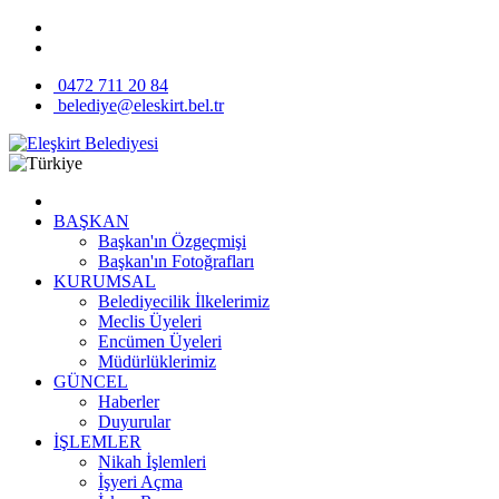
0472 711 20 84
belediye@eleskirt.bel.tr
BAŞKAN
Başkan'ın Özgeçmişi
Başkan'ın Fotoğrafları
KURUMSAL
Belediyecilik İlkelerimiz
Meclis Üyeleri
Encümen Üyeleri
Müdürlüklerimiz
GÜNCEL
Haberler
Duyurular
İŞLEMLER
Nikah İşlemleri
İşyeri Açma