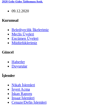
2020 Gelir-Gider Tablomuzu Astık.
09.12.2020
Kurumsal
Belediyecilik İlkelerimiz
Meclis Üyeleri
Encümen Üyeleri
Müdürlüklerimiz
Güncel
Haberler
Duyurular
İşlemler
Nikah İşlemleri
İşyeri Açma
İskan Raporu
İnşaat İşlemleri
Cenaze/Defin İşlemleri