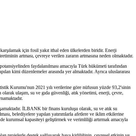
rşılamak için fosil yakıt ithal eden ülkelerden biridir. Enerji
i üretiminin artması, çevreye verilen zararın artmasına neden olmaktadır.
ın potansiyelinden faydalanılması amacıyla Türk hükümeti tarafından
yapılan kimi düzenlemeler arasında yer almaktadır. Ayrıca uluslararası
tistik Kurumu'nun 2021 yılı verilerine göre nüfusun yüzde 93,2'sinin
larak ulaşım, su ve gıda güvenliği, atık yönetimi, enerji, çevre,
oynamaktadır.
aşamaktadır. İLBANK bir finans kuruluşu olarak, su ve atık su
ılması, belediyelere yapılan yatırımlarla afetlere ve iklim etkilerine
inde kurumsal kapasiteyi geliştirmek ve verimliliği artırmak amacıyla
an projelerle destek sağlayarak hava kirliliğinin, çevresel etkinin ve