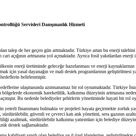
ontrollüğü Servisleri Danışmanlık Hizmeti
 talep de her geçen gün artmaktadır. Türkiye artan bu enerji talebini ka
nin cari açığının artmasına yol açmaktadır. Ayrıca fosil yakıtlardan enerj
ı, ülkenin enerji üretiminde geleceğe hazırlanması ve enerji kaynakların
ırmak için yasal dayanağın ve mali destek programlarının geliştirilmesi 
hedeflerin belirlenmiştir.
hedeflerine ulaşmasında azımsanamaz bir rol oynamaktadır. Türkiye İsta
 bölgelerde ekonomik hareketlilik, kalkınma düzeyinin artmasına neden o
l açmıştır. Bu nedenle belediyeler şehirlerin yönetiminde hayati bir rol 
in yeterli finansmanı bulmakta ve projeleri hayata geçirmekte zorluk y
a, sürdürülebilir, güvenli ve çevreci katı atık yönetimi, sera gazının azalt
rliliği azaltmak, sürdürülebilir kalkınma yatırımları için belediye düzey
knik destek sağlamaktadır.
abiliyeti sınırlı olan belediye ve il özel idarelerine, geliştirilmekte ol