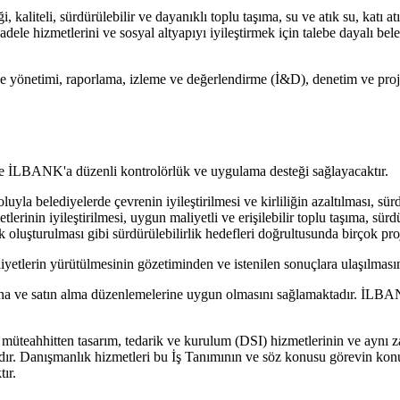
kaliteli, sürdürülebilir ve dayanıklı toplu taşıma, su ve atık su, katı atı
dele hizmetlerini ve sosyal altyapıyı iyileştirmek için talebe dayalı bel
yönetimi, raporlama, izleme ve değerlendirme (İ&D), denetim ve proje il
ere İLBANK'a düzenli kontrolörlük ve uygulama desteği sağlayacaktır.
yla belediyelerde çevrenin iyileştirilmesi ve kirliliğin azaltılması, sü
etlerinin iyileştirilmesi, uygun maliyetli ve erişilebilir toplu taşıma, sür
lık oluşturulması gibi sürdürülebilirlik hedefleri doğrultusunda birçok pr
yetlerin yürütülmesinin gözetiminden ve istenilen sonuçlara ulaşılmas
na ve satın alma düzenlemelerine uygun olmasını sağlamaktadır. İLBAN
bir müteahhitten tasarım, tedarik ve kurulum (DSI) hizmetlerinin ve ayn
r. Danışmanlık hizmetleri bu İş Tanımının ve söz konusu görevin konusu
ır.