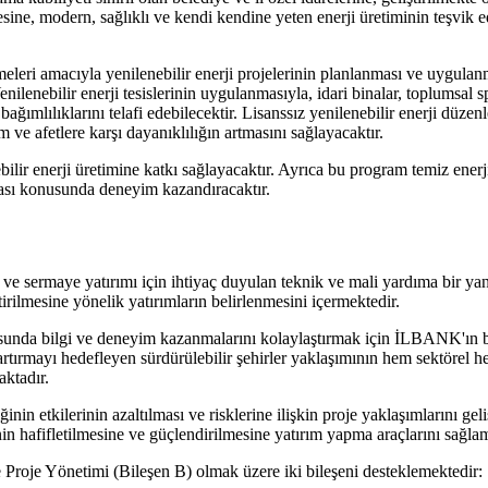
esine, modern, sağlıklı ve kendi kendine yeten enerji üretiminin teşvik e
abilmeleri amacıyla yenilenebilir enerji projelerinin planlanması ve uyg
nilenebilir enerji tesislerinin uygulanmasıyla, idari binalar, toplumsal s
ağımlılıklarını telafi edebilecektir. Lisanssız yenilenebilir enerji düzen
ve afetlere karşı dayanıklılığın artmasını sağlayacaktır.
bilir enerji üretimine katkı sağlayacaktır. Ayrıca bu program temiz ener
aması konusunda deneyim kazandıracaktır.
ve sermaye yatırımı için ihtiyaç duyulan teknik ve mali yardıma bir yanıtt
ştirilmesine yönelik yatırımların belirlenmesini içermektedir.
nusunda bilgi ve deneyim kazanmalarını kolaylaştırmak için İLBANK'ın 
i artırmayı hedefleyen sürdürülebilir şehirler yaklaşımının hem sektör
ktadır.
iğinin etkilerinin azaltılması ve risklerine ilişkin proje yaklaşımlarını ge
in hafifletilmesine ve güçlendirilmesine yatırım yapma araçlarını sağlam
e Proje Yönetimi (Bileşen B) olmak üzere iki bileşeni desteklemektedir: