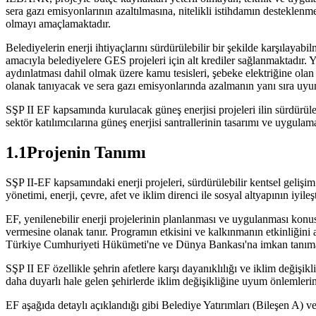
sera gazı emisyonlarının azaltılmasına, nitelikli istihdamın desteklenm
olmayı amaçlamaktadır.
Belediyelerin enerji ihtiyaçlarını sürdürülebilir bir şekilde karşılay
amacıyla belediyelere GES projeleri için alt krediler sağlanmaktadır. Ye
aydınlatması dahil olmak üzere kamu tesisleri, şebeke elektriğine olan b
olanak tanıyacak ve sera gazı emisyonlarında azalmanın yanı sıra uyum 
SŞP II EF kapsamında kurulacak güneş enerjisi projeleri ilin sürdürüle
sektör katılımcılarına güneş enerjisi santrallerinin tasarımı ve uygul
1.1Projenin Tanımı
SŞP II-EF kapsamındaki enerji projeleri, sürdürülebilir kentsel gelişim 
yönetimi, enerji, çevre, afet ve iklim direnci ile sosyal altyapının iyile
EF, yenilenebilir enerji projelerinin planlanması ve uygulanması ko
vermesine olanak tanır. Programın etkisini ve kalkınmanın etkinliğin
Türkiye Cumhuriyeti Hükümeti'ne ve Dünya Bankası'na imkan tanıma
SŞP II EF özellikle şehrin afetlere karşı dayanıklılığı ve iklim değişikl
daha duyarlı hale gelen şehirlerde iklim değişikliğine uyum önlemlerin
EF aşağıda detaylı açıklandığı gibi Belediye Yatırımları (Bileşen A) v