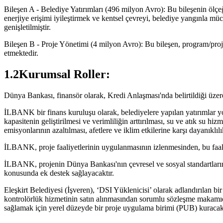
Bileşen A - Belediye Yatırımları (496 milyon Avro): Bu bileşenin ölçeği, 
enerjiye erişimi iyileştirmek ve kentsel çevreyi, belediye yangınla müca
genişletilmiştir.
Bileşen B - Proje Yönetimi (4 milyon Avro): Bu bileşen, program/proje 
etmektedir.
1.2Kurumsal Roller:
Dünya Bankası, finansör olarak, Kredi Anlaşması'nda belirtildiği üz
İLBANK bir finans kuruluşu olarak, belediyelere yapılan yatırımlar yolu
kapasitenin geliştirilmesi ve verimliliğin arttırılması, su ve atık su hizm
emisyonlarının azaltılması, afetlere ve iklim etkilerine karşı dayanıklı
İLBANK, proje faaliyetlerinin uygulanmasının izlenmesinden, bu faali
İLBANK, projenin Dünya Bankası'nın çevresel ve sosyal standartları
konusunda ek destek sağlayacaktır.
Eleşkirt Belediyesi (İşveren), ‘DSI Yüklenicisi’ olarak adlandırılan 
kontrolörlük hizmetinin satın alınmasından sorumlu sözleşme makamıdı
sağlamak için yerel düzeyde bir proje uygulama birimi (PUB) kuracakt