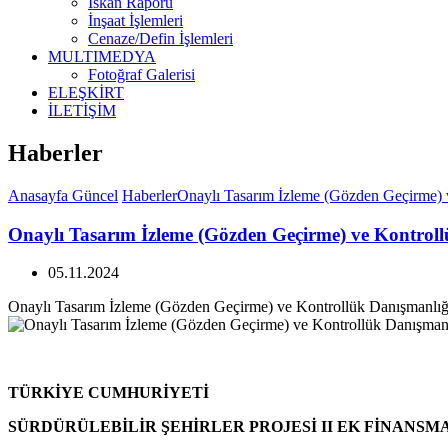
İskan Raporu
İnşaat İşlemleri
Cenaze/Defin İşlemleri
MULTIMEDYA
Fotoğraf Galerisi
ELEŞKİRT
İLETİŞİM
Haberler
Anasayfa
Güncel
Haberler
Onaylı Tasarım İzleme (Gözden Geçirme) v
Onaylı Tasarım İzleme (Gözden Geçirme) ve Kontroll
05.11.2024
Onaylı Tasarım İzleme (Gözden Geçirme) ve Kontrollük Danışmanlığı
TÜRKİYE CUMHURİYETİ
SÜRDÜRÜLEBİLİR ŞEHİRLER PROJESİ II EK FİNANSM