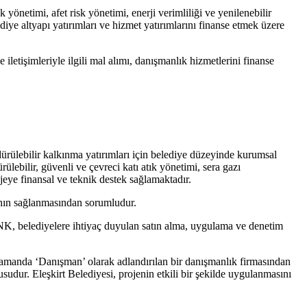
k yönetimi, afet risk yönetimi, enerji verimliliği ve yenilenebilir
ediye altyapı yatırımları ve hizmet yatırımlarını finanse etmek üzere
etişimleriyle ilgili mal alımı, danışmanlık hizmetlerini finanse
rdürülebilir kalkınma yatırımları için belediye düzeyinde kurumsal
dürülebilir, güvenli ve çevreci katı atık yönetimi, sera gazı
ojeye finansal ve teknik destek sağlamaktadır.
ının sağlanmasından sorumludur.
K, belediyelere ihtiyaç duyulan satın alma, uygulama ve denetim
ı zamanda ‘Danışman’ olarak adlandırılan bir danışmanlık firmasından
dur. Eleşkirt Belediyesi, projenin etkili bir şekilde uygulanmasını