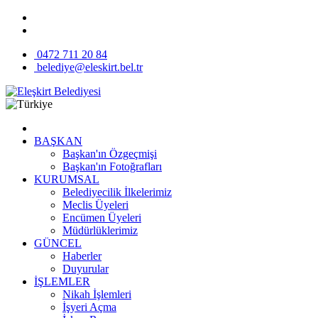
0472 711 20 84
belediye@eleskirt.bel.tr
BAŞKAN
Başkan'ın Özgeçmişi
Başkan'ın Fotoğrafları
KURUMSAL
Belediyecilik İlkelerimiz
Meclis Üyeleri
Encümen Üyeleri
Müdürlüklerimiz
GÜNCEL
Haberler
Duyurular
İŞLEMLER
Nikah İşlemleri
İşyeri Açma