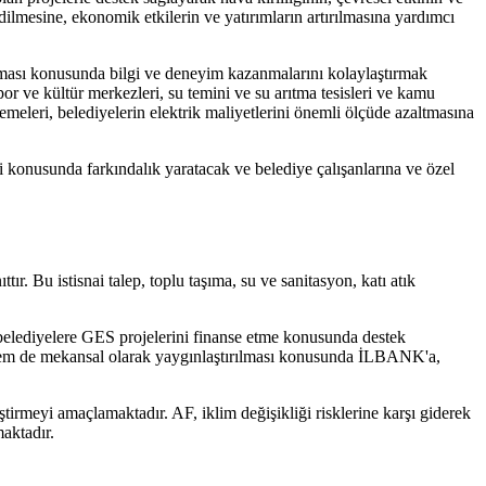
dilmesine, ekonomik etkilerin ve yatırımların artırılmasına yardımcı
ulanması konusunda bilgi ve deneyim kazanmalarını kolaylaştırmak
por ve kültür merkezleri, su temini ve su arıtma tesisleri ve kamu
lemeleri, belediyelerin elektrik maliyetlerini önemli ölçüde azaltmasına
ji konusunda farkındalık yaratacak ve belediye çalışanlarına ve özel
ır. Bu istisnai talep, toplu taşıma, su ve sanitasyon, katı atık
belediyelere GES projelerini finanse etme konusunda destek
el hem de mekansal olarak yaygınlaştırılması konusunda İLBANK'a,
liştirmeyi amaçlamaktadır. AF, iklim değişikliği risklerine karşı giderek
aktadır.