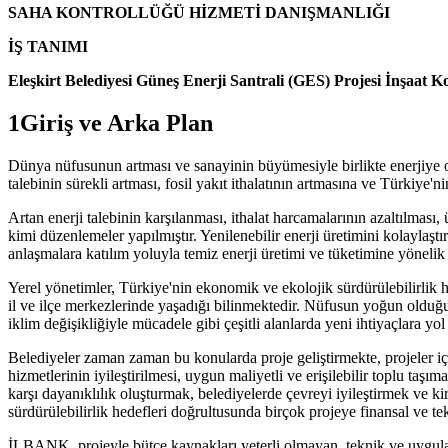
SAHA KONTROLLÜĞÜ HİZMETİ DANIŞMANLIĞI
İŞ TANIMI
Eleşkirt Belediyesi Güneş Enerji Santrali (GES) Projesi İnşaat K
1Giriş ve Arka Plan
Dünya nüfusunun artması ve sanayinin büyümesiyle birlikte enerjiye olan
talebinin sürekli artması, fosil yakıt ithalatının artmasına ve Türkiye'
Artan enerji talebinin karşılanması, ithalat harcamalarının azaltılmas
kimi düzenlemeler yapılmıştır. Yenilenebilir enerji üretimini kolaylaşt
anlaşmalara katılım yoluyla temiz enerji üretimi ve tüketimine yönelik 
Yerel yönetimler, Türkiye'nin ekonomik ve ekolojik sürdürülebilirlik 
il ve ilçe merkezlerinde yaşadığı bilinmektedir. Nüfusun yoğun olduğu
iklim değişikliğiyle mücadele gibi çeşitli alanlarda yeni ihtiyaçlara yo
Belediyeler zaman zaman bu konularda proje geliştirmekte, projeler iç
hizmetlerinin iyileştirilmesi, uygun maliyetli ve erişilebilir toplu taşım
karşı dayanıklılık oluşturmak, belediyelerde çevreyi iyileştirmek ve ki
sürdürülebilirlik hedefleri doğrultusunda birçok projeye finansal ve te
İLBANK, projeyle bütçe kaynakları yeterli olmayan, teknik ve uygulama k