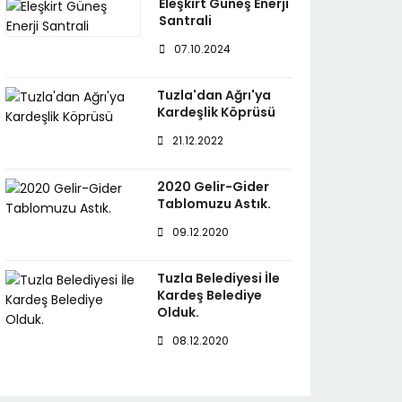
Eleşkirt Güneş Enerji
Santrali
07.10.2024
Tuzla'dan Ağrı'ya
Kardeşlik Köprüsü
21.12.2022
2020 Gelir-Gider
Tablomuzu Astık.
09.12.2020
Tuzla Belediyesi İle
Kardeş Belediye
Olduk.
08.12.2020