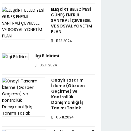
ELEŞKİRT BELEDİYESİ
GÜNEŞ ENERJİ
SANTRALİ ÇEVRESEL
VE SOSYAL YÖNETİM
PLANI
11.12.2024
İlgi Bildirimi
05.11.2024
Onaylı Tasarım
İzleme (Gözden
Geçirme) ve
Kontrollük
Danışmanlığı İş
Tanımı Taslak
05.11.2024