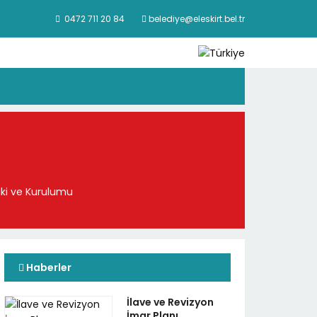
0472 711 20 84
belediye@eleskirt.bel.tr
iki ve Kurulumu
Haberler
İlave ve Revizyon
İmar Planı