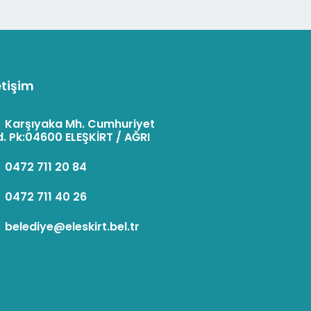
etişim
:
Karşıyaka Mh. Cumhuriyet
. Pk:04600 ELEŞKİRT / AĞRI
:
0472 711 20 84
:
0472 711 40 26
:
belediye@eleskirt.bel.tr