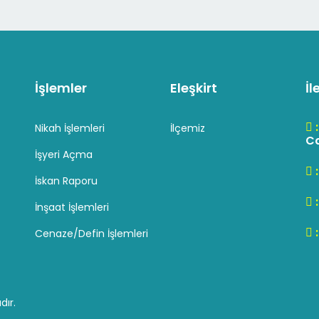
İşlemler
Eleşkirt
İl
Nikah İşlemleri
İlçemiz
Cd
İşyeri Açma
İskan Raporu
İnşaat İşlemleri
Cenaze/Defin İşlemleri
dır.