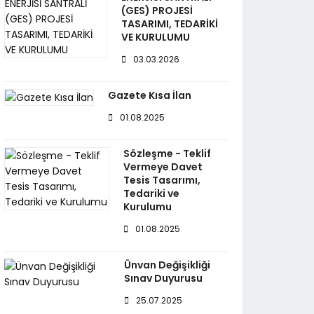
(GES) PROJESİ
TASARIMI, TEDARİKİ
VE KURULUMU
03.03.2026
Gazete Kısa İlan
01.08.2025
Sözleşme - Teklif
Vermeye Davet
Tesis Tasarımı,
Tedariki ve
Kurulumu
01.08.2025
Ünvan Değişikliği
Sınav Duyurusu
25.07.2025