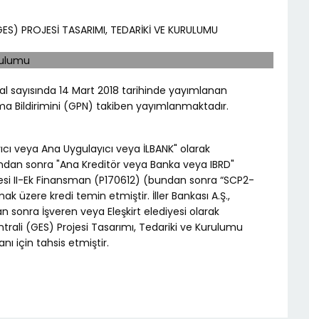
(GES) PROJESİ TASARIMI, TEDARİKİ VE KURULUMU
ital sayısında 14 Mart 2018 tarihinde yayımlanan
a Bildirimini (GPN) takiben yayımlanmaktadır.
yıcı veya Ana Uygulayıcı veya İLBANK" olarak
undan sonra "Ana Kreditör veya Banka veya IBRD"
rojesi II-Ek Finansman (P170612) (bundan sonra “SCP2-
k üzere kredi temin etmiştir. İller Bankası A.Ş.,
an sonra İşveren veya Eleşkirt elediyesi olarak
antrali (GES) Projesi Tasarımı, Tedariki ve Kurulumu
ı için tahsis etmiştir.