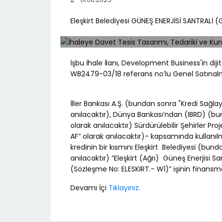
Eleşkirt Belediyesi GÜNEŞ ENERJİSİ SANTRALİ 
İşbu İhale İlanı, Development Business'in dij
WB2479-03/18 referans no’lu Genel Satınalm
İller Bankası A.Ş. (bundan sonra "Kredi Sağla
anılacaktır), Dünya Bankası’ndan (IBRD) (b
olarak anılacaktır) Sürdürülebilir Şehirler P
AF” olarak anılacaktır)- kapsamında kullanılma
kredinin bir kısmını Eleşkirt Belediyesi (bund
anılacaktır) “Eleşkirt (Ağrı) Güneş Enerjisi S
(Sözleşme No: ELESKIRT.- W1)” işinin finansman
Devamı İçi
Tıklayınız.