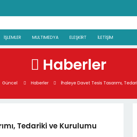
İŞLEMLER
MULTIMEDYA
ELEŞKİRT
İLETİŞİM
Haberler
Güncel
Haberler
İhaleye Davet Tesis Tasarımı, Tedar
rımı, Tedariki ve Kurulumu