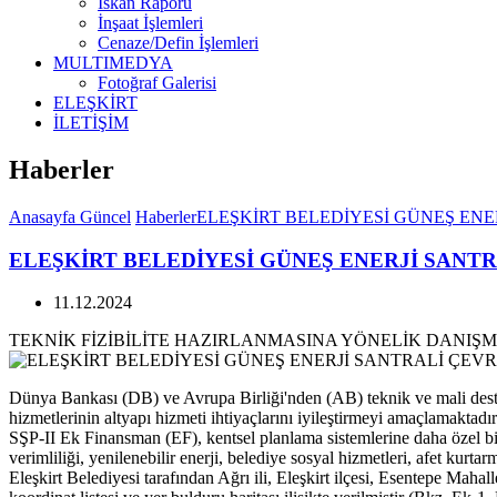
İskan Raporu
İnşaat İşlemleri
Cenaze/Defin İşlemleri
MULTIMEDYA
Fotoğraf Galerisi
ELEŞKİRT
İLETİŞİM
Haberler
Anasayfa
Güncel
Haberler
ELEŞKİRT BELEDİYESİ GÜNEŞ ENE
ELEŞKİRT BELEDİYESİ GÜNEŞ ENERJİ SANT
11.12.2024
TEKNİK FİZİBİLİTE HAZIRLANMASINA YÖNELİK DANIŞM
Dünya Bankası (DB) ve Avrupa Birliği'nden (AB) teknik ve mali deste
hizmetlerinin altyapı hizmeti ihtiyaçlarını iyileştirmeyi amaçlamaktadır
SŞP-II Ek Finansman (EF), kentsel planlama sistemlerine daha özel bir
verimliliği, yenilenebilir enerji, belediye sosyal hizmetleri, afet kurta
Eleşkirt Belediyesi tarafından Ağrı ili, Eleşkirt ilçesi, Esentepe Maha