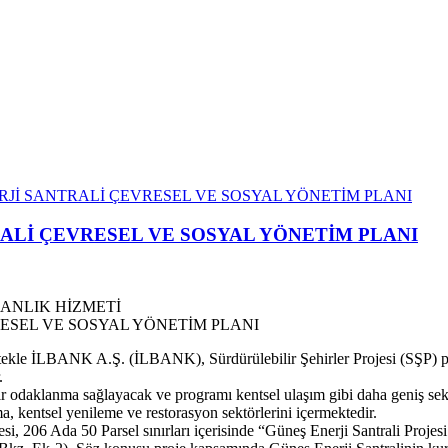
RJİ SANTRALİ ÇEVRESEL VE SOSYAL YÖNETİM PLANI
RALİ ÇEVRESEL VE SOSYAL YÖNETİM PLANI
ANLIK HİZMETİ
kle İLBANK A.Ş. (İLBANK), Sürdürülebilir Şehirler Projesi (SŞP) proj
.
 odaklanma sağlayacak ve programı kentsel ulaşım gibi daha geniş sektörl
rma, kentsel yenileme ve restorasyon sektörlerini içermektedir.
llesi, 206 Ada 50 Parsel sınırları içerisinde “Güneş Enerji Santrali Proj