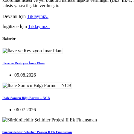
koordinat listesi ve yer bulduru haritası ilişikte verilmiştir (Bkz. Ek
tahsis yazısı ilişikte verilmiştir.
Devamı İçin
Tıklayınız..
İngilizce İçin
Tıklayınız..
Haberler
İlave ve Revizyon İmar Planı
05.08.2026
İhale Sonucu Bilgi Formu – NCB
06.07.2026
Sürdürülebilir Şehirlier Projesi II Ek Finansman