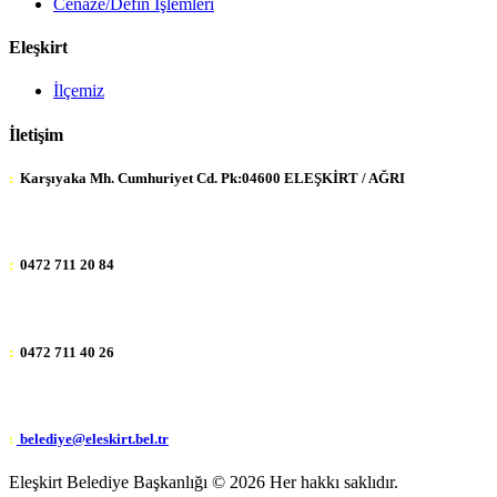
Cenaze/Defin İşlemleri
Eleşkirt
İlçemiz
İletişim
:
Karşıyaka Mh. Cumhuriyet Cd. Pk:04600 ELEŞKİRT / AĞRI
:
0472 711 20 84
:
0472 711 40 26
:
belediye@eleskirt.bel.tr
Eleşkirt Belediye Başkanlığı ©
2026 Her hakkı saklıdır.