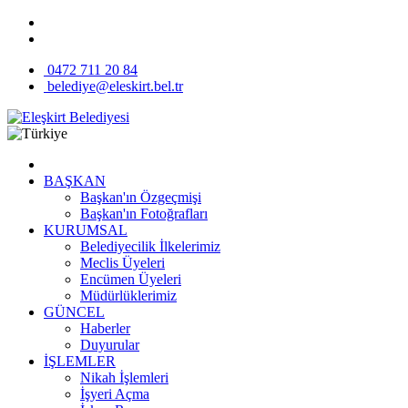
0472 711 20 84
belediye@eleskirt.bel.tr
BAŞKAN
Başkan'ın Özgeçmişi
Başkan'ın Fotoğrafları
KURUMSAL
Belediyecilik İlkelerimiz
Meclis Üyeleri
Encümen Üyeleri
Müdürlüklerimiz
GÜNCEL
Haberler
Duyurular
İŞLEMLER
Nikah İşlemleri
İşyeri Açma