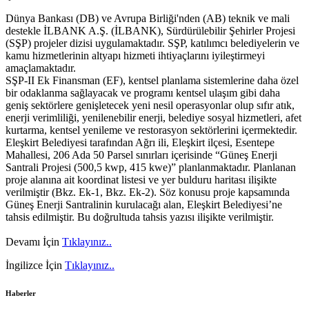
Dünya Bankası (DB) ve Avrupa Birliği'nden (AB) teknik ve mali
destekle İLBANK A.Ş. (İLBANK), Sürdürülebilir Şehirler Projesi
(SŞP) projeler dizisi uygulamaktadır. SŞP, katılımcı belediyelerin ve
kamu hizmetlerinin altyapı hizmeti ihtiyaçlarını iyileştirmeyi
amaçlamaktadır.
SŞP-II Ek Finansman (EF), kentsel planlama sistemlerine daha özel
bir odaklanma sağlayacak ve programı kentsel ulaşım gibi daha
geniş sektörlere genişletecek yeni nesil operasyonlar olup sıfır atık,
enerji verimliliği, yenilenebilir enerji, belediye sosyal hizmetleri, afet
kurtarma, kentsel yenileme ve restorasyon sektörlerini içermektedir.
Eleşkirt Belediyesi tarafından Ağrı ili, Eleşkirt ilçesi, Esentepe
Mahallesi, 206 Ada 50 Parsel sınırları içerisinde “Güneş Enerji
Santrali Projesi (500,5 kwp, 415 kwe)” planlanmaktadır. Planlanan
proje alanına ait koordinat listesi ve yer bulduru haritası ilişikte
verilmiştir (Bkz. Ek-1, Bkz. Ek-2). Söz konusu proje kapsamında
Güneş Enerji Santralinin kurulacağı alan, Eleşkirt Belediyesi’ne
tahsis edilmiştir. Bu doğrultuda tahsis yazısı ilişikte verilmiştir.
Devamı İçin
Tıklayınız..
İngilizce İçin
Tıklayınız..
Haberler