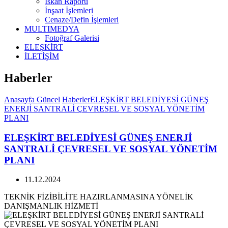
İskan Raporu
İnşaat İşlemleri
Cenaze/Defin İşlemleri
MULTIMEDYA
Fotoğraf Galerisi
ELEŞKİRT
İLETİŞİM
Haberler
Anasayfa
Güncel
Haberler
ELEŞKİRT BELEDİYESİ GÜNEŞ
ENERJİ SANTRALİ ÇEVRESEL VE SOSYAL YÖNETİM
PLANI
ELEŞKİRT BELEDİYESİ GÜNEŞ ENERJİ
SANTRALİ ÇEVRESEL VE SOSYAL YÖNETİM
PLANI
11.12.2024
TEKNİK FİZİBİLİTE HAZIRLANMASINA YÖNELİK
DANIŞMANLIK HİZMETİ