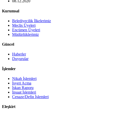
08.12.2020
Kurumsal
Belediyecilik İlkelerimiz
Meclis Üyeleri
Encümen Üyeleri
Müdürlüklerimiz
Güncel
Haberler
Duyurular
İşlemler
Nikah İşlemleri
İşyeri Açma
İskan Raporu
İnşaat İşlemleri
Cenaze/Defin İşlemleri
Eleşkirt