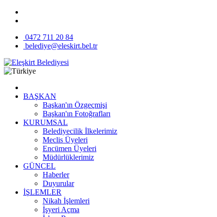
0472 711 20 84
belediye@eleskirt.bel.tr
BAŞKAN
Başkan'ın Özgeçmişi
Başkan'ın Fotoğrafları
KURUMSAL
Belediyecilik İlkelerimiz
Meclis Üyeleri
Encümen Üyeleri
Müdürlüklerimiz
GÜNCEL
Haberler
Duyurular
İŞLEMLER
Nikah İşlemleri
İşyeri Açma