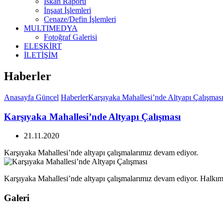
İskan Raporu
İnşaat İşlemleri
Cenaze/Defin İşlemleri
MULTIMEDYA
Fotoğraf Galerisi
ELEŞKİRT
İLETİŞİM
Haberler
Anasayfa
Güncel
Haberler
Karşıyaka Mahallesi’nde Altyapı Çalışmas
Karşıyaka Mahallesi’nde Altyapı Çalışması
21.11.2020
Karşıyaka Mahallesi’nde altyapı çalışmalarımız devam ediyor.
Karşıyaka Mahallesi’nde altyapı çalışmalarımız devam ediyor. Halkım
Galeri