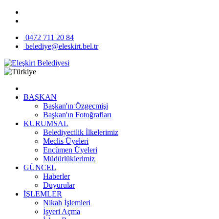
0472 711 20 84
belediye@eleskirt.bel.tr
BAŞKAN
Başkan'ın Özgeçmişi
Başkan'ın Fotoğrafları
KURUMSAL
Belediyecilik İlkelerimiz
Meclis Üyeleri
Encümen Üyeleri
Müdürlüklerimiz
GÜNCEL
Haberler
Duyurular
İŞLEMLER
Nikah İşlemleri
İşyeri Açma