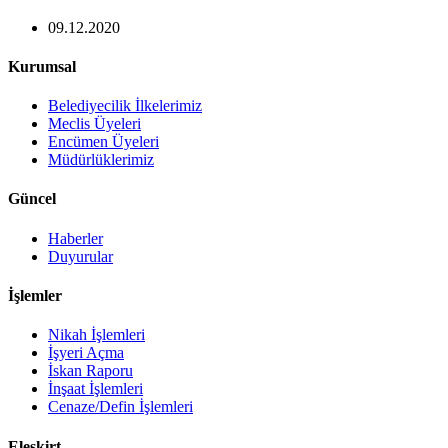
09.12.2020
Kurumsal
Belediyecilik İlkelerimiz
Meclis Üyeleri
Encümen Üyeleri
Müdürlüklerimiz
Güncel
Haberler
Duyurular
İşlemler
Nikah İşlemleri
İşyeri Açma
İskan Raporu
İnşaat İşlemleri
Cenaze/Defin İşlemleri
Eleşkirt