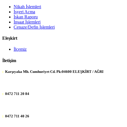
Nikah İşlemleri
İşyeri Açma
İskan Raporu
İnşaat İşlemleri
Cenaze/Defin İşlemleri
Eleşkirt
İlçemiz
İletişim
:
Karşıyaka Mh. Cumhuriyet Cd. Pk:04600 ELEŞKİRT / AĞRI
:
0472 711 20 84
:
0472 711 40 26