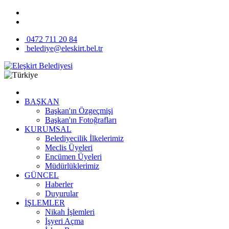
0472 711 20 84
belediye@eleskirt.bel.tr
BAŞKAN
Başkan'ın Özgeçmişi
Başkan'ın Fotoğrafları
KURUMSAL
Belediyecilik İlkelerimiz
Meclis Üyeleri
Encümen Üyeleri
Müdürlüklerimiz
GÜNCEL
Haberler
Duyurular
İŞLEMLER
Nikah İşlemleri
İşyeri Açma