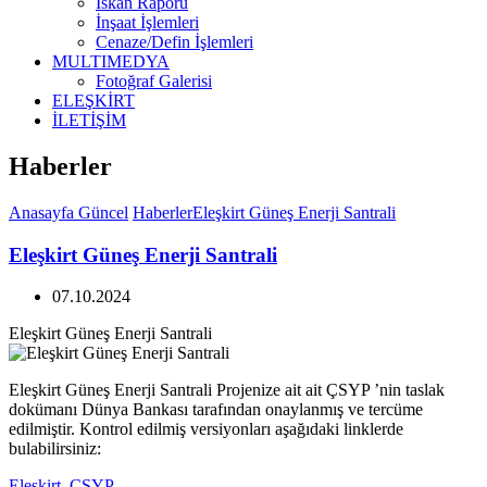
İskan Raporu
İnşaat İşlemleri
Cenaze/Defin İşlemleri
MULTIMEDYA
Fotoğraf Galerisi
ELEŞKİRT
İLETİŞİM
Haberler
Anasayfa
Güncel
Haberler
Eleşkirt Güneş Enerji Santrali
Eleşkirt Güneş Enerji Santrali
07.10.2024
Eleşkirt Güneş Enerji Santrali
Eleşkirt Güneş Enerji Santrali Projenize ait ait ÇSYP ’nin taslak
dokümanı Dünya Bankası tarafından onaylanmış ve tercüme
edilmiştir. Kontrol edilmiş versiyonları aşağıdaki linklerde
bulabilirsiniz:
Eleşkirt_CSYP