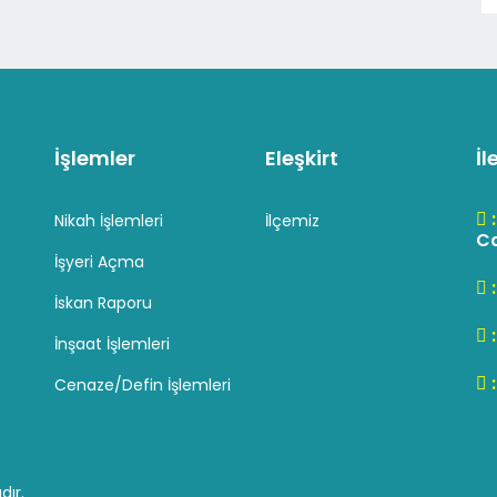
İşlemler
Eleşkirt
İl
Nikah İşlemleri
İlçemiz
Cd
İşyeri Açma
İskan Raporu
İnşaat İşlemleri
Cenaze/Defin İşlemleri
dır.