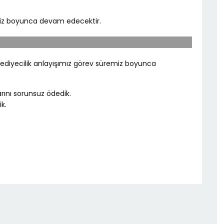
emiz boyunca devam edecektir.
lediyecilik anlayışımız görev süremiz boyunca
ını sorunsuz ödedik.
k.