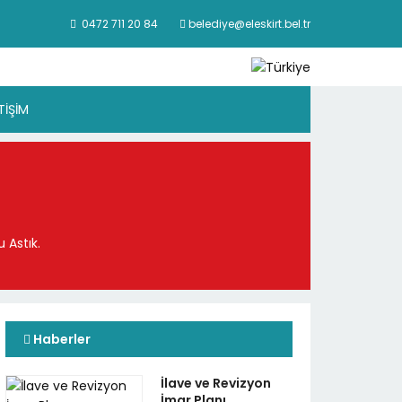
0472 711 20 84
belediye@eleskirt.bel.tr
ETİŞİM
 Astık.
Haberler
İlave ve Revizyon
İmar Planı