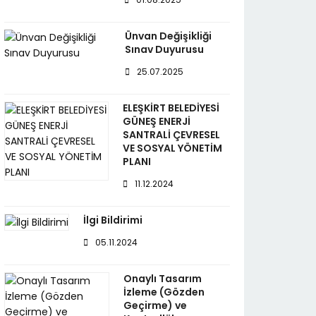
Ünvan Değişikliği
Sınav Duyurusu
25.07.2025
ELEŞKİRT BELEDİYESİ
GÜNEŞ ENERJİ
SANTRALİ ÇEVRESEL
VE SOSYAL YÖNETİM
PLANI
11.12.2024
İlgi Bildirimi
05.11.2024
Onaylı Tasarım
İzleme (Gözden
Geçirme) ve