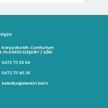
etişim
:
Karşıyaka Mh. Cumhuriyet
. Pk:04600 ELEŞKİRT / AĞRI
:
0472 711 20 84
:
0472 711 40 26
:
belediye@eleskirt.bel.tr