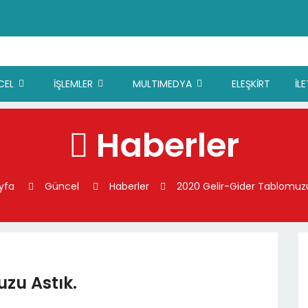
CEL
İŞLEMLER
MULTIMEDYA
ELEŞKİRT
İL
Haberler
yfa
Güncel
Haberler
2020 Gelir-Gider Tablomuzu
zu Astık.