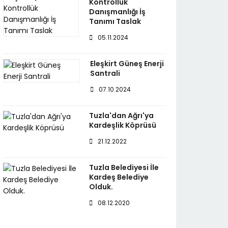
Kontrollük
Danışmanlığı İş
Tanımı Taslak
05.11.2024
Eleşkirt Güneş Enerji
Santrali
07.10.2024
Tuzla'dan Ağrı'ya
Kardeşlik Köprüsü
21.12.2022
Tuzla Belediyesi İle
Kardeş Belediye
Olduk.
08.12.2020