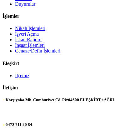
Duyurular
İşlemler
Nikah İşlemleri
İşyeri Açma
İskan Raporu
İnşaat İşlemleri
Cenaze/Defin İşlemleri
Eleşkirt
İlçemiz
İletişim
:
Karşıyaka Mh. Cumhuriyet Cd. Pk:04600 ELEŞKİRT / AĞRI
:
0472 711 20 84