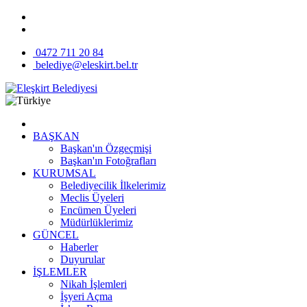
0472 711 20 84
belediye@eleskirt.bel.tr
BAŞKAN
Başkan'ın Özgeçmişi
Başkan'ın Fotoğrafları
KURUMSAL
Belediyecilik İlkelerimiz
Meclis Üyeleri
Encümen Üyeleri
Müdürlüklerimiz
GÜNCEL
Haberler
Duyurular
İŞLEMLER
Nikah İşlemleri
İşyeri Açma