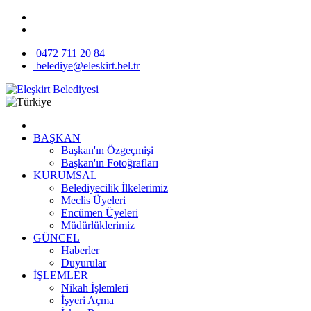
0472 711 20 84
belediye@eleskirt.bel.tr
BAŞKAN
Başkan'ın Özgeçmişi
Başkan'ın Fotoğrafları
KURUMSAL
Belediyecilik İlkelerimiz
Meclis Üyeleri
Encümen Üyeleri
Müdürlüklerimiz
GÜNCEL
Haberler
Duyurular
İŞLEMLER
Nikah İşlemleri
İşyeri Açma