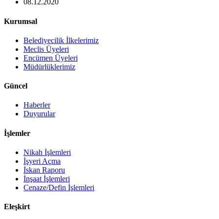
08.12.2020
Kurumsal
Belediyecilik İlkelerimiz
Meclis Üyeleri
Encümen Üyeleri
Müdürlüklerimiz
Güncel
Haberler
Duyurular
İşlemler
Nikah İşlemleri
İşyeri Açma
İskan Raporu
İnşaat İşlemleri
Cenaze/Defin İşlemleri
Eleşkirt