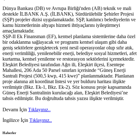
Dünya Bankası (DB) ve Avrupa Birliği'nden (AB) teknik ve mali
destekle İLBANK A.Ş. (İLBANK), Sürdürülebilir Şehirler Projesi
(SŞP) projeler dizisi uygulamaktadır. SŞP, katılımcı belediyelerin ve
kamu hizmetlerinin altyapı hizmeti ihtiyaçlarını iyileştirmeyi
amaçlamaktadır.
SŞP-II Ek Finansman (EF), kentsel planlama sistemlerine daha özel
bir odaklanma sağlayacak ve programı kentsel ulaşım gibi daha
geniş sektörlere genişletecek yeni nesil operasyonlar olup sıfır atık,
enerji verimliliği, yenilenebilir enerji, belediye sosyal hizmetleri, afet
kurtarma, kentsel yenileme ve restorasyon sektörlerini içermektedir.
Eleşkirt Belediyesi tarafından Ağrı ili, Eleşkirt ilçesi, Esentepe
Mahallesi, 206 Ada 50 Parsel sınırları içerisinde “Güneş Enerji
Santrali Projesi (500,5 kwp, 415 kwe)” planlanmaktadır. Planlanan
proje alanına ait koordinat listesi ve yer bulduru haritası ilişikte
verilmiştir (Bkz. Ek-1, Bkz. Ek-2). Söz konusu proje kapsamında
Güneş Enerji Santralinin kurulacağı alan, Eleşkirt Belediyesi’ne
tahsis edilmiştir. Bu doğrultuda tahsis yazısı ilişikte verilmiştir.
Devamı İçin
Tıklayınız..
İngilizce İçin
Tıklayınız..
Haberler