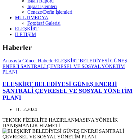
İskan Raporu
İnşaat İşlemleri
Cenaze/Defin İşlemleri
MULTIMEDYA
Fotoğraf Galerisi
ELEŞKİRT
İLETİŞİM
Haberler
Anasayfa
Güncel
Haberler
ELEŞKİRT BELEDİYESİ GÜNEŞ
ENERJİ SANTRALİ ÇEVRESEL VE SOSYAL YÖNETİM
PLANI
ELEŞKİRT BELEDİYESİ GÜNEŞ ENERJİ
SANTRALİ ÇEVRESEL VE SOSYAL YÖNETİM
PLANI
11.12.2024
TEKNİK FİZİBİLİTE HAZIRLANMASINA YÖNELİK
DANIŞMANLIK HİZMETİ