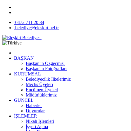
0472 711 20 84
belediye@eleskirt.bel.tr
BAŞKAN
Başkan'ın Özgeçmişi
Başkan'ın Fotoğrafları
KURUMSAL
Belediyecilik İlkelerimiz
Meclis Üyeleri
Encümen Üyeleri
Müdürlüklerimiz
GÜNCEL
Haberler
Duyurular
İŞLEMLER
Nikah İşlemleri
İşyeri Açma