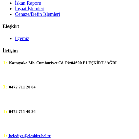
İskan Raporu
İnşaat İşlemleri
Cenaze/Defin İşlemleri
Eleşkirt
İlçemiz
İletişim
:
Karşıyaka Mh. Cumhuriyet Cd. Pk:04600 ELEŞKİRT / AĞRI
:
0472 711 20 84
:
0472 711 40 26
:
belediye@eleskirt.bel.tr