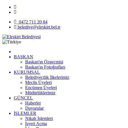
0472 711 20 84
belediye@eleskirt.bel.tr
BAŞKAN
Başkan'ın Özgeçmişi
Başkan'ın Fotoğrafları
KURUMSAL
Belediyecilik İlkelerimiz
Meclis Üyeleri
Encümen Üyeleri
Müdürlüklerimiz
GÜNCEL
Haberler
Duyurular
İŞLEMLER
Nikah İşlemleri
İşyeri Açma