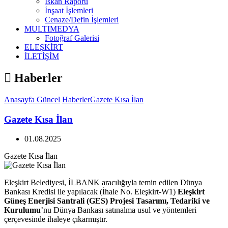
İskan Raporu
İnşaat İşlemleri
Cenaze/Defin İşlemleri
MULTIMEDYA
Fotoğraf Galerisi
ELEŞKİRT
İLETİŞİM
Haberler
Anasayfa
Güncel
Haberler
Gazete Kısa İlan
Gazete Kısa İlan
01.08.2025
Gazete Kısa İlan
Eleşkirt Belediyesi, İLBANK aracılığıyla temin edilen Dünya
Bankası Kredisi ile yapılacak (İhale No. Eleşkirt-W1)
Eleşkirt
Güneş Enerjisi Santrali (GES) Projesi Tasarımı, Tedariki ve
Kurulumu
’nu Dünya Bankası satınalma usul ve yöntemleri
çerçevesinde ihaleye çıkarmıştır.