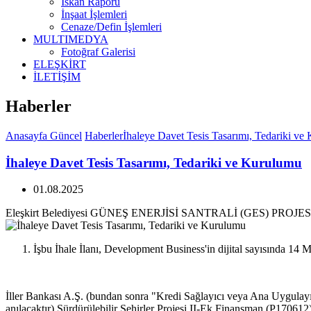
İskan Raporu
İnşaat İşlemleri
Cenaze/Defin İşlemleri
MULTIMEDYA
Fotoğraf Galerisi
ELEŞKİRT
İLETİŞİM
Haberler
Anasayfa
Güncel
Haberler
İhaleye Davet Tesis Tasarımı, Tedariki ve
İhaleye Davet Tesis Tasarımı, Tedariki ve Kurulumu
01.08.2025
Eleşkirt Belediyesi GÜNEŞ ENERJİSİ SANTRALİ (GES) PR
İşbu İhale İlanı, Development Business'in dijital sayısında 1
İller Bankası A.Ş. (bundan sonra "Kredi Sağlayıcı veya Ana Uygul
anılacaktır) Sürdürülebilir Şehirler Projesi II-Ek Finansman (P170612