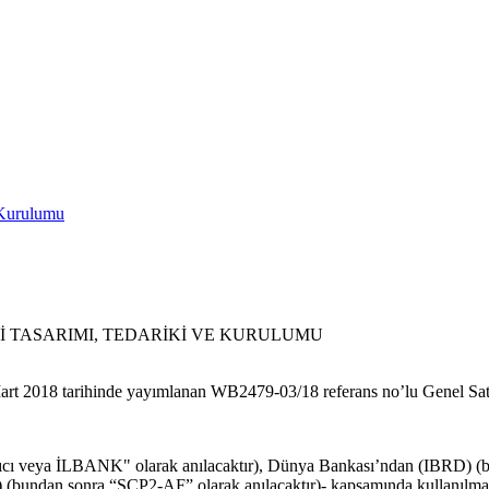
 Kurulumu
OJESİ TASARIMI, TEDARİKİ VE KURULUMU
4 Mart 2018 tarihinde yayımlanan WB2479-03/18 referans no’lu Genel Sa
ayıcı veya İLBANK" olarak anılacaktır), Dünya Bankası’ndan (IBRD) 
) (bundan sonra “SCP2-AF” olarak anılacaktır)- kapsamında kullanılmak ü