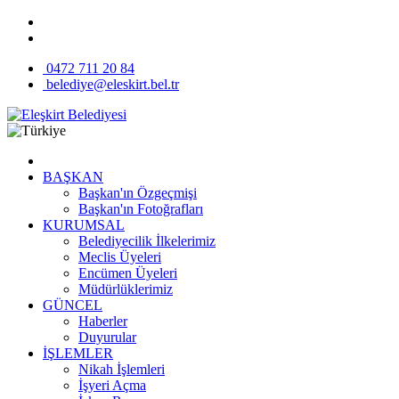
0472 711 20 84
belediye@eleskirt.bel.tr
BAŞKAN
Başkan'ın Özgeçmişi
Başkan'ın Fotoğrafları
KURUMSAL
Belediyecilik İlkelerimiz
Meclis Üyeleri
Encümen Üyeleri
Müdürlüklerimiz
GÜNCEL
Haberler
Duyurular
İŞLEMLER
Nikah İşlemleri
İşyeri Açma