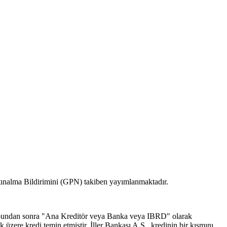
tınalma Bildirimini (GPN) takiben yayımlanmaktadır.
(bundan sonra "Ana Kreditör veya Banka veya IBRD" olarak
zere kredi temin etmiştir. İller Bankası A.Ş., kredinin bir kısmını