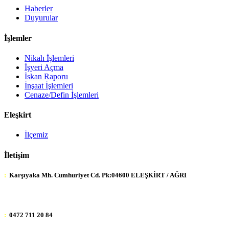
Haberler
Duyurular
İşlemler
Nikah İşlemleri
İşyeri Açma
İskan Raporu
İnşaat İşlemleri
Cenaze/Defin İşlemleri
Eleşkirt
İlçemiz
İletişim
:
Karşıyaka Mh. Cumhuriyet Cd. Pk:04600 ELEŞKİRT / AĞRI
:
0472 711 20 84