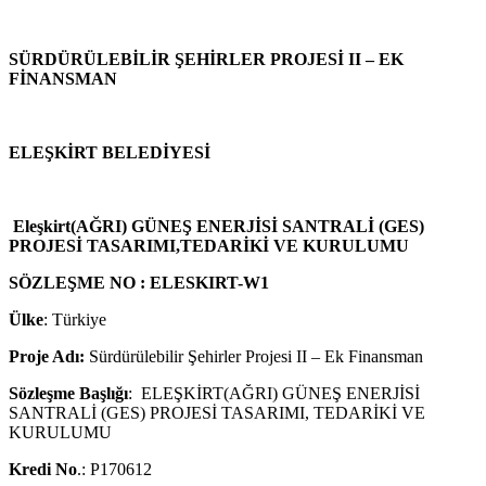
SÜRDÜRÜLEBİLİR ŞEHİRLER PROJESİ II – EK
FİNANSMAN
ELEŞKİRT BELEDİYESİ
Eleşkirt(AĞRI) GÜNEŞ ENERJİSİ SANTRALİ (GES)
PROJESİ TASARIMI,TEDARİKİ VE KURULUMU
SÖZLEŞME NO : ELESKIRT-W1
Ülke
: Türkiye
Proje Adı:
Sürdürülebilir Şehirler Projesi II – Ek Finansman
Sözleşme Başlığı
: ELEŞKİRT(AĞRI) GÜNEŞ ENERJİSİ
SANTRALİ (GES) PROJESİ TASARIMI, TEDARİKİ VE
KURULUMU
Kredi No
.: P170612