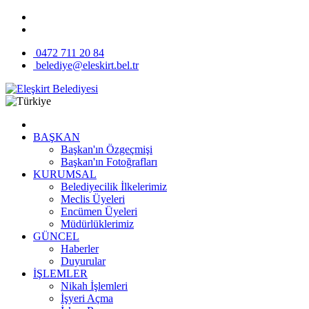
0472 711 20 84
belediye@eleskirt.bel.tr
BAŞKAN
Başkan'ın Özgeçmişi
Başkan'ın Fotoğrafları
KURUMSAL
Belediyecilik İlkelerimiz
Meclis Üyeleri
Encümen Üyeleri
Müdürlüklerimiz
GÜNCEL
Haberler
Duyurular
İŞLEMLER
Nikah İşlemleri
İşyeri Açma