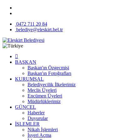
0472 711 20 84
belediye@eleskirt.bel.tr
BAŞKAN
Başkan'ın Özgeçmişi
Başkan'ın Fotoğrafları
KURUMSAL
Belediyecilik İlkelerimiz
Meclis Üyeleri
Encümen Üyeleri
Müdürlüklerimiz
GÜNCEL
Haberler
Duyurular
İŞLEMLER
Nikah İşlemleri
İşyeri Açma