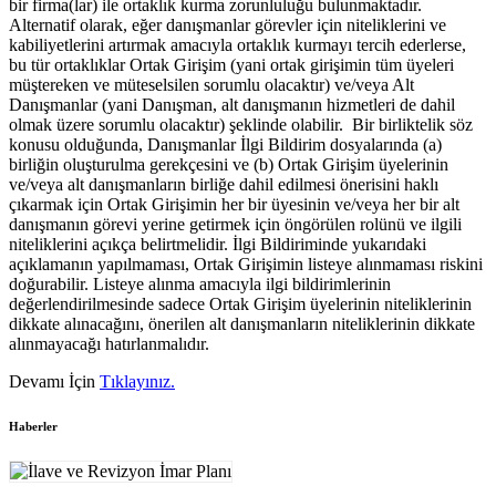
bir firma(lar) ile ortaklık kurma zorunluluğu bulunmaktadır.
Alternatif olarak, eğer danışmanlar görevler için niteliklerini ve
kabiliyetlerini artırmak amacıyla ortaklık kurmayı tercih ederlerse,
bu tür ortaklıklar Ortak Girişim (yani ortak girişimin tüm üyeleri
müştereken ve müteselsilen sorumlu olacaktır) ve/veya Alt
Danışmanlar (yani Danışman, alt danışmanın hizmetleri de dahil
olmak üzere sorumlu olacaktır) şeklinde olabilir. Bir birliktelik söz
konusu olduğunda, Danışmanlar İlgi Bildirim dosyalarında (a)
birliğin oluşturulma gerekçesini ve (b) Ortak Girişim üyelerinin
ve/veya alt danışmanların birliğe dahil edilmesi önerisini haklı
çıkarmak için Ortak Girişimin her bir üyesinin ve/veya her bir alt
danışmanın görevi yerine getirmek için öngörülen rolünü ve ilgili
niteliklerini açıkça belirtmelidir. İlgi Bildiriminde yukarıdaki
açıklamanın yapılmaması, Ortak Girişimin listeye alınmaması riskini
doğurabilir. Listeye alınma amacıyla ilgi bildirimlerinin
değerlendirilmesinde sadece Ortak Girişim üyelerinin niteliklerinin
dikkate alınacağını, önerilen alt danışmanların niteliklerinin dikkate
alınmayacağı hatırlanmalıdır.
Devamı İçin
Tıklayınız.
Haberler