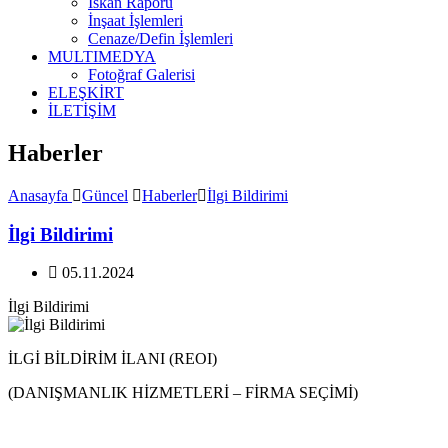
İskan Raporu
İnşaat İşlemleri
Cenaze/Defin İşlemleri
MULTIMEDYA
Fotoğraf Galerisi
ELEŞKİRT
İLETİŞİM
Haberler
Anasayfa
Güncel
Haberler
İlgi Bildirimi
İlgi Bildirimi
05.11.2024
İlgi Bildirimi
İLGİ BİLDİRİM İLANI (REOI)
(DANIŞMANLIK HİZMETLERİ – FİRMA SEÇİMİ)