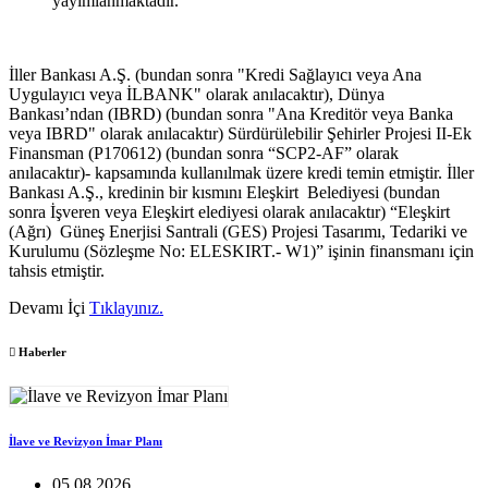
yayımlanmaktadır.
İller Bankası A.Ş. (bundan sonra "Kredi Sağlayıcı veya Ana
Uygulayıcı veya İLBANK" olarak anılacaktır), Dünya
Bankası’ndan (IBRD) (bundan sonra "Ana Kreditör veya Banka
veya IBRD" olarak anılacaktır) Sürdürülebilir Şehirler Projesi II-Ek
Finansman (P170612) (bundan sonra “SCP2-AF” olarak
anılacaktır)- kapsamında kullanılmak üzere kredi temin etmiştir. İller
Bankası A.Ş., kredinin bir kısmını Eleşkirt Belediyesi (bundan
sonra İşveren veya Eleşkirt elediyesi olarak anılacaktır) “Eleşkirt
(Ağrı) Güneş Enerjisi Santrali (GES) Projesi Tasarımı, Tedariki ve
Kurulumu (Sözleşme No: ELESKIRT.- W1)” işinin finansmanı için
tahsis etmiştir.
Devamı İçi
Tıklayınız.
Haberler
İlave ve Revizyon İmar Planı
05.08.2026