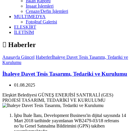
İskan Raporu
İnşaat İşlemleri
Cenaze/Defin İşlemleri
MULTIMEDYA
Fotoğraf Galerisi
ELEŞKİRT
İLETİŞİM
Haberler
Anasayfa
Güncel
Haberler
İhaleye Davet Tesis Tasarımı, Tedariki ve
Kurulumu
İhaleye Davet Tesis Tasarımı, Tedariki ve Kurulumu
01.08.2025
Eleşkirt Belediyesi GÜNEŞ ENERJİSİ SANTRALİ (GES)
PROJESİ TASARIMI, TEDARİKİ VE KURULUMU
İşbu İhale İlanı, Development Business'in dijital sayısında 14
Mart 2018 tarihinde yayımlanan WB2479-03/18 referans
no’lu Genel Satınalma Bildirimini (GPN) takiben