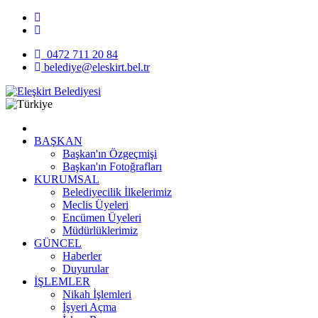
0472 711 20 84
belediye@eleskirt.bel.tr
BAŞKAN
Başkan'ın Özgeçmişi
Başkan'ın Fotoğrafları
KURUMSAL
Belediyecilik İlkelerimiz
Meclis Üyeleri
Encümen Üyeleri
Müdürlüklerimiz
GÜNCEL
Haberler
Duyurular
İŞLEMLER
Nikah İşlemleri
İşyeri Açma