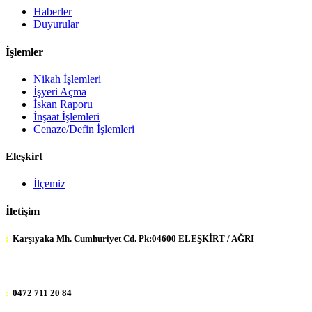
Haberler
Duyurular
İşlemler
Nikah İşlemleri
İşyeri Açma
İskan Raporu
İnşaat İşlemleri
Cenaze/Defin İşlemleri
Eleşkirt
İlçemiz
İletişim
:
Karşıyaka Mh. Cumhuriyet Cd. Pk:04600 ELEŞKİRT / AĞRI
:
0472 711 20 84