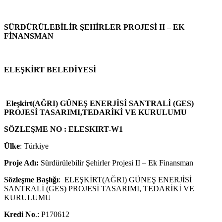
SÜRDÜRÜLEBİLİR ŞEHİRLER PROJESİ II – EK
FİNANSMAN
ELEŞKİRT BELEDİYESİ
Eleşkirt(AĞRI) GÜNEŞ ENERJİSİ SANTRALİ (GES)
PROJESİ TASARIMI,TEDARİKİ VE KURULUMU
SÖZLEŞME NO : ELESKIRT-W1
Ülke
: Türkiye
Proje Adı:
Sürdürülebilir Şehirler Projesi II – Ek Finansman
Sözleşme Başlığı
: ELEŞKİRT(AĞRI) GÜNEŞ ENERJİSİ
SANTRALİ (GES) PROJESİ TASARIMI, TEDARİKİ VE
KURULUMU
Kredi No
.: P170612