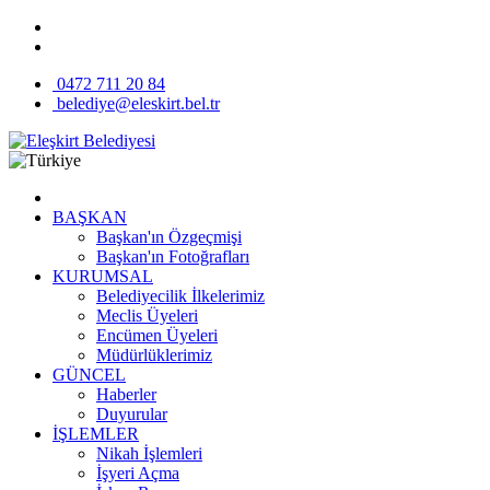
0472 711 20 84
belediye@eleskirt.bel.tr
BAŞKAN
Başkan'ın Özgeçmişi
Başkan'ın Fotoğrafları
KURUMSAL
Belediyecilik İlkelerimiz
Meclis Üyeleri
Encümen Üyeleri
Müdürlüklerimiz
GÜNCEL
Haberler
Duyurular
İŞLEMLER
Nikah İşlemleri
İşyeri Açma