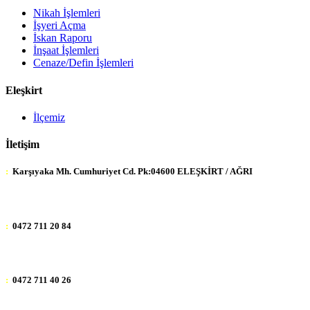
Nikah İşlemleri
İşyeri Açma
İskan Raporu
İnşaat İşlemleri
Cenaze/Defin İşlemleri
Eleşkirt
İlçemiz
İletişim
:
Karşıyaka Mh. Cumhuriyet Cd. Pk:04600 ELEŞKİRT / AĞRI
:
0472 711 20 84
:
0472 711 40 26