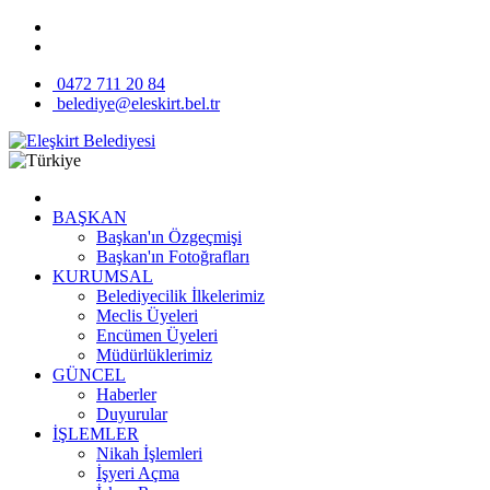
0472 711 20 84
belediye@eleskirt.bel.tr
BAŞKAN
Başkan'ın Özgeçmişi
Başkan'ın Fotoğrafları
KURUMSAL
Belediyecilik İlkelerimiz
Meclis Üyeleri
Encümen Üyeleri
Müdürlüklerimiz
GÜNCEL
Haberler
Duyurular
İŞLEMLER
Nikah İşlemleri
İşyeri Açma