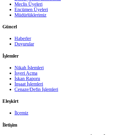
Meclis Üyeleri
Encümen Üyeleri
Müdürlüklerimiz
Güncel
Haberler
Duyurular
İşlemler
Nikah İşlemleri
İşyeri Açma
İskan Raporu
İnşaat İşlemleri
Cenaze/Defin İşlemleri
Eleşkirt
İlçemiz
İletişim