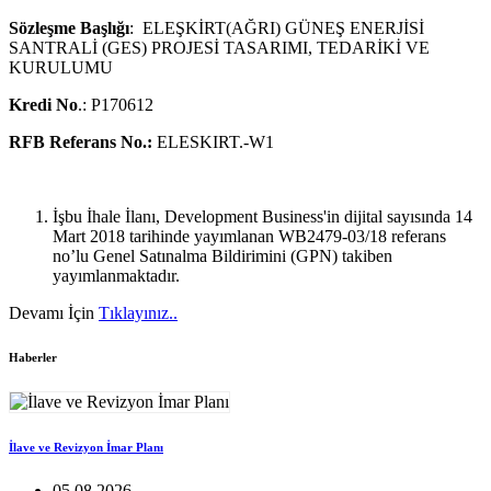
Sözleşme Başlığı
: ELEŞKİRT(AĞRI) GÜNEŞ ENERJİSİ
SANTRALİ (GES) PROJESİ TASARIMI, TEDARİKİ VE
KURULUMU
Kredi No
.: P170612
RFB Referans No.:
ELESKIRT.-W1
İşbu İhale İlanı, Development Business'in dijital sayısında 14
Mart 2018 tarihinde yayımlanan WB2479-03/18 referans
no’lu Genel Satınalma Bildirimini (GPN) takiben
yayımlanmaktadır.
Devamı İçin
Tıklayınız..
Haberler
İlave ve Revizyon İmar Planı
05.08.2026