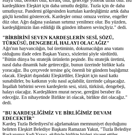
Hayır olur, bereket olur, kıvanç olur, geleceğe yönelik umut olur. Bu
kardeşlikten Eleşkirt için daha umutlu değiliz. Tuzla için de daha
umutluyuz. Pandemi gölgesinden kurtulan kardeşliğimiz artık daha
güçlü kendini gösterecek. Kardeşler omuz omuza verirse, engeller
düz olur. Ağrı dağına yaslanan sırtımız yenilmez olur. Bu yüzden,
kardeşliğimizin ilan edildiği ilk günden itibaren sevinçliyiz." dedi.
"BİRBİRİNİ SEVEN KARDEŞLERİN SESİ, SÖZÜ,
TÜRKÜSÜ, DENGEBEJİ, HALAYI OLACAĞIZ"
Ağrı'nın hayvancılığın, bal üretiminin, dokumacılığın ana vatanı
olduğunu ifade eden Başkan Yazıcı, sözlerini şöyle sürdürdü.
"Bütün dünya bu stratejik ürünlerin peşinde. Bu stratejik üretimi,
nasıl daha dinamik hale getireceğiz, bunun üzerinde birlikte kafa
yoracağız. Bu çerçevede tersine göç önemli bir gündem başlığımız
olacak. Eleşkirt dışındaki Eleşkirtliler, Eleşkirt için nasıl katkı
sunabilirler, bu katkının yolu nasıl açılabilir, üzerinde çalışacağız.
İnşallah birbirini seven kardeşlerin sesi, sözü, türküsü, dengebeji,
halayı olacağız. Kardeşlikten murat neyse, gereğini beraber ifa
edeceğiz. En nihayetinde Birlikte iri olacak, birlikte diri olacağız."
dedi.
"BU KARDEŞLİĞİMİZ VE BİRLİĞİMİZ DEVAM
EDECEKTİR"
Kardeş Tuzla Belediyesi'ni ağırlamaktan memnuniyet duyduğunu
belirten Eleşkirt Belediye Başkanı Ramazan Yakut, "Tuzla Belediye
Başkanımız Şadi Yazıcı, ekibiyle birlikte bizleri ziyaret ettiler,