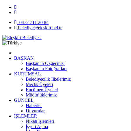
0472 711 20 84
belediye@eleskirt.bel.tr
BAŞKAN
Başkan'ın Özgeçmişi
Başkan'ın Fotoğrafları
KURUMSAL
Belediyecilik İlkelerimiz
Meclis Üyeleri
Encümen Üyeleri
Müdürlüklerimiz
GÜNCEL
Haberler
Duyurular
İŞLEMLER
Nikah İşlemleri
İşyeri Açma