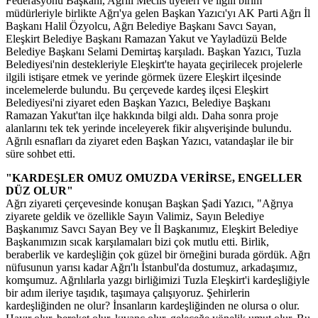
Federasyonu Başkanı, Ağrılı Meclis üyeleri ve ilgili birim
müdürleriyle birlikte Ağrı'ya gelen Başkan Yazıcı'yı AK Parti Ağrı İl
Başkanı Halil Özyolcu, Ağrı Belediye Başkanı Savcı Sayan,
Eleşkirt Belediye Başkanı Ramazan Yakut ve Yayladüzü Belde
Belediye Başkanı Selami Demirtaş karşıladı. Başkan Yazıcı, Tuzla
Belediyesi'nin destekleriyle Eleşkirt'te hayata geçirilecek projelerle
ilgili istişare etmek ve yerinde görmek üzere Eleşkirt ilçesinde
incelemelerde bulundu. Bu çerçevede kardeş ilçesi Eleşkirt
Belediyesi'ni ziyaret eden Başkan Yazıcı, Belediye Başkanı
Ramazan Yakut'tan ilçe hakkında bilgi aldı. Daha sonra proje
alanlarını tek tek yerinde inceleyerek fikir alışverişinde bulundu.
Ağrılı esnafları da ziyaret eden Başkan Yazıcı, vatandaşlar ile bir
süre sohbet etti.
"KARDEŞLER OMUZ OMUZDA VERİRSE, ENGELLER
DÜZ OLUR"
Ağrı ziyareti çerçevesinde konuşan Başkan Şadi Yazıcı, "Ağrıya
ziyarete geldik ve özellikle Sayın Valimiz, Sayın Belediye
Başkanımız Savcı Sayan Bey ve İl Başkanımız, Eleşkirt Belediye
Başkanımızın sıcak karşılamaları bizi çok mutlu etti. Birlik,
beraberlik ve kardeşliğin çok güzel bir örneğini burada gördük. Ağrı
nüfusunun yarısı kadar Ağrı'lı İstanbul'da dostumuz, arkadaşımız,
komşumuz. Ağrılılarla yazgı birliğimizi Tuzla Eleşkirt'i kardeşliğiyle
bir adım ileriye taşıdık, taşımaya çalışıyoruz. Şehirlerin
kardeşliğinden ne olur? İnsanların kardeşliğinden ne olursa o olur.