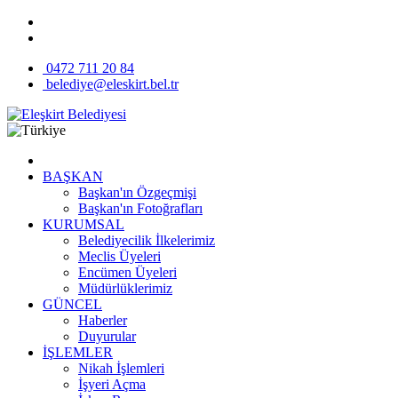
0472 711 20 84
belediye@eleskirt.bel.tr
BAŞKAN
Başkan'ın Özgeçmişi
Başkan'ın Fotoğrafları
KURUMSAL
Belediyecilik İlkelerimiz
Meclis Üyeleri
Encümen Üyeleri
Müdürlüklerimiz
GÜNCEL
Haberler
Duyurular
İŞLEMLER
Nikah İşlemleri
İşyeri Açma