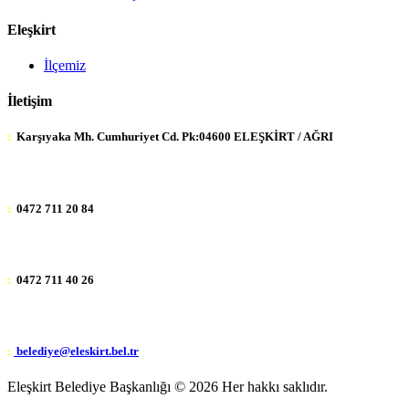
Eleşkirt
İlçemiz
İletişim
:
Karşıyaka Mh. Cumhuriyet Cd. Pk:04600 ELEŞKİRT / AĞRI
:
0472 711 20 84
:
0472 711 40 26
:
belediye@eleskirt.bel.tr
Eleşkirt Belediye Başkanlığı ©
2026 Her hakkı saklıdır.