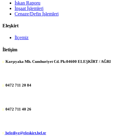
İskan Raporu
İnşaat İşlemleri
Cenaze/Defin İşlemleri
Eleşkirt
İlçemiz
İletişim
:
Karşıyaka Mh. Cumhuriyet Cd. Pk:04600 ELEŞKİRT / AĞRI
:
0472 711 20 84
:
0472 711 40 26
:
belediye@eleskirt.bel.tr