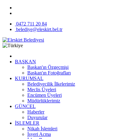
0472 711 20 84
belediye@eleskirt.bel.tr
BAŞKAN
Başkan'ın Özgeçmişi
Başkan'ın Fotoğrafları
KURUMSAL
Belediyecilik İlkelerimiz
Meclis Üyeleri
Encümen Üyeleri
Müdürlüklerimiz
GÜNCEL
Haberler
Duyurular
İŞLEMLER
Nikah İşlemleri
İşyeri Açma