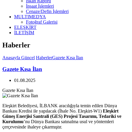
İskan Raporu
İnşaat İşlemleri
Cenaze/Defin İşlemleri
MULTIMEDYA
Fotoğraf Galerisi
ELEŞKİRT
İLETİŞİM
Haberler
Anasayfa
Güncel
Haberler
Gazete Kısa İlan
Gazete Kısa İlan
01.08.2025
Gazete Kısa İlan
Eleşkirt Belediyesi, İLBANK aracılığıyla temin edilen Dünya
Bankası Kredisi ile yapılacak (İhale No. Eleşkirt-W1)
Eleşkirt
Güneş Enerjisi Santrali (GES) Projesi Tasarımı, Tedariki ve
Kurulumu
’nu Dünya Bankası satınalma usul ve yöntemleri
çerçevesinde ihaleye çıkarmıştır.