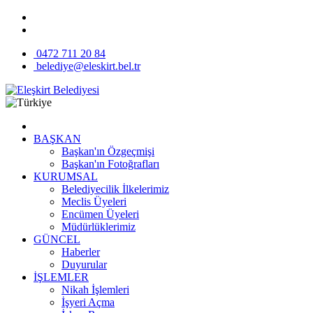
0472 711 20 84
belediye@eleskirt.bel.tr
BAŞKAN
Başkan'ın Özgeçmişi
Başkan'ın Fotoğrafları
KURUMSAL
Belediyecilik İlkelerimiz
Meclis Üyeleri
Encümen Üyeleri
Müdürlüklerimiz
GÜNCEL
Haberler
Duyurular
İŞLEMLER
Nikah İşlemleri
İşyeri Açma