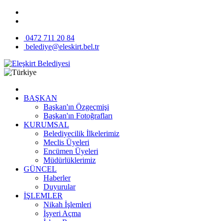
0472 711 20 84
belediye@eleskirt.bel.tr
BAŞKAN
Başkan'ın Özgeçmişi
Başkan'ın Fotoğrafları
KURUMSAL
Belediyecilik İlkelerimiz
Meclis Üyeleri
Encümen Üyeleri
Müdürlüklerimiz
GÜNCEL
Haberler
Duyurular
İŞLEMLER
Nikah İşlemleri
İşyeri Açma