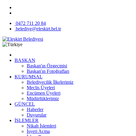
0472 711 20 84
belediye@eleskirt.bel.tr
BAŞKAN
Başkan'ın Özgeçmişi
Başkan'ın Fotoğrafları
KURUMSAL
Belediyecilik İlkelerimiz
Meclis Üyeleri
Encümen Üyeleri
Müdürlüklerimiz
GÜNCEL
Haberler
Duyurular
İŞLEMLER
Nikah İşlemleri
İşyeri Açma