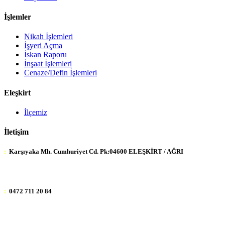
İşlemler
Nikah İşlemleri
İşyeri Açma
İskan Raporu
İnşaat İşlemleri
Cenaze/Defin İşlemleri
Eleşkirt
İlçemiz
İletişim
:
Karşıyaka Mh. Cumhuriyet Cd. Pk:04600 ELEŞKİRT / AĞRI
:
0472 711 20 84