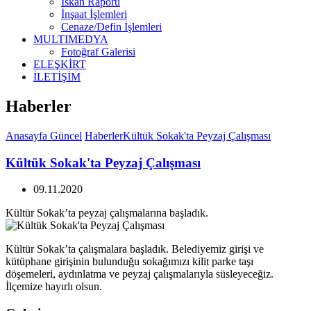
İskan Raporu
İnşaat İşlemleri
Cenaze/Defin İşlemleri
MULTIMEDYA
Fotoğraf Galerisi
ELEŞKİRT
İLETİŞİM
Haberler
Anasayfa
Güncel
Haberler
Kültük Sokak'ta Peyzaj Çalışması
Kültük Sokak'ta Peyzaj Çalışması
09.11.2020
Kültür Sokak’ta peyzaj çalışmalarına başladık.
Kültür Sokak’ta çalışmalara başladık. Belediyemiz girişi ve
kütüphane girişinin bulunduğu sokağımızı kilit parke taşı
döşemeleri, aydınlatma ve peyzaj çalışmalarıyla süsleyeceğiz.
İlçemize hayırlı olsun.