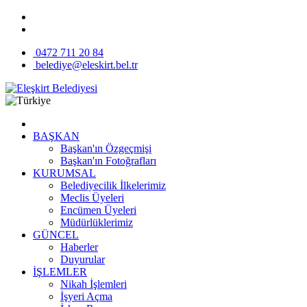
0472 711 20 84
belediye@eleskirt.bel.tr
BAŞKAN
Başkan'ın Özgeçmişi
Başkan'ın Fotoğrafları
KURUMSAL
Belediyecilik İlkelerimiz
Meclis Üyeleri
Encümen Üyeleri
Müdürlüklerimiz
GÜNCEL
Haberler
Duyurular
İŞLEMLER
Nikah İşlemleri
İşyeri Açma