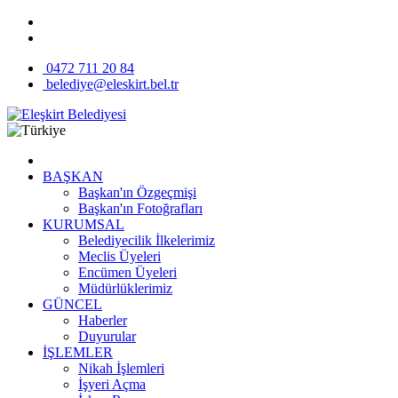
0472 711 20 84
belediye@eleskirt.bel.tr
BAŞKAN
Başkan'ın Özgeçmişi
Başkan'ın Fotoğrafları
KURUMSAL
Belediyecilik İlkelerimiz
Meclis Üyeleri
Encümen Üyeleri
Müdürlüklerimiz
GÜNCEL
Haberler
Duyurular
İŞLEMLER
Nikah İşlemleri
İşyeri Açma