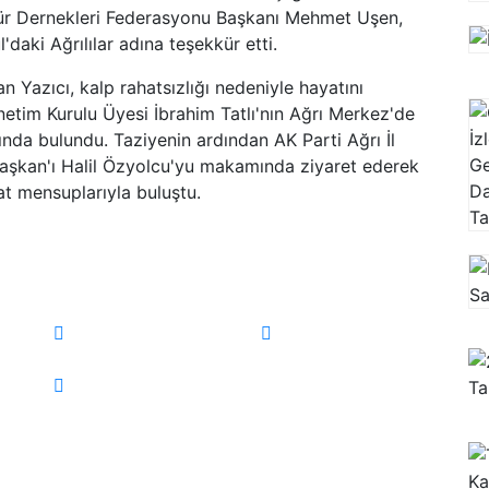
ltür Dernekleri Federasyonu Başkanı Mehmet Uşen,
l'daki Ağrılılar adına teşekkür etti.
n Yazıcı, kalp rahatsızlığı nedeniyle hayatını
netim Kurulu Üyesi İbrahim Tatlı'nın Ağrı Merkez'de
ında bulundu. Taziyenin ardından AK Parti Ağrı İl
 Başkan'ı Halil Özyolcu'yu makamında ziyaret ederek
at mensuplarıyla buluştu.