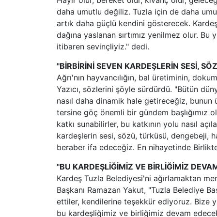
Hayır olur, bereket olur, kıvanç olur, gelece
daha umutlu değiliz. Tuzla için de daha um
artık daha güçlü kendini gösterecek. Kardeş
dağına yaslanan sırtımız yenilmez olur. Bu y
itibaren sevinçliyiz." dedi.
"BİRBİRİNİ SEVEN KARDEŞLERİN SESİ, SÖ
Ağrı'nın hayvancılığın, bal üretiminin, dok
Yazıcı, sözlerini şöyle sürdürdü. "Bütün düny
nasıl daha dinamik hale getireceğiz, bunun 
tersine göç önemli bir gündem başlığımız olaca
katkı sunabilirler, bu katkının yolu nasıl açıl
kardeşlerin sesi, sözü, türküsü, dengebeji, 
beraber ifa edeceğiz. En nihayetinde Birlikte i
"BU KARDEŞLİĞİMİZ VE BİRLİĞİMİZ DEVA
Kardeş Tuzla Belediyesi'ni ağırlamaktan me
Başkanı Ramazan Yakut, "Tuzla Belediye Başka
ettiler, kendilerine teşekkür ediyoruz. Bize y
bu kardeşliğimiz ve birliğimiz devam edece