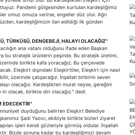
ğe yönelik umut olur. Bu kardeşlikten Eleşkirt için
utluyuz. Pandemi gölgesinden kurtulan kardeşliğimiz
ler omuz omuza verirse, engeller düz olur. Ağrı
üzden, kardeşliğimizin ilan edildiği ilk günden
ZÜ, TÜRKÜSÜ, DENGEBEJİ, HALAYI OLACAĞIZ"
umacılığın ana vatanı olduğunu ifade eden Başkan
a bu stratejik ürünlerin peşinde. Bu stratejik üretimi,
üzerinde birlikte kafa yoracağız. Bu çerçevede
k. Eleşkirt dışındaki Eleşkirtliler, Eleşkirt için nasıl
abilir, üzerinde çalışacağız. İnşallah birbirini seven
halayı olacağız. Kardeşlikten murat neyse, gereğini
ri olacak, birlikte diri olacağız." dedi.
M EDECEKTİR"
mnuniyet duyduğunu belirten Eleşkirt Belediye
nımız Şadi Yazıcı, ekibiyle birlikte bizleri ziyaret
apılan işleri kendi gözleriyle görmüş oldular. İnşallah
ktir. Bizde sonuna kadar bu kardeşliğimizi devam