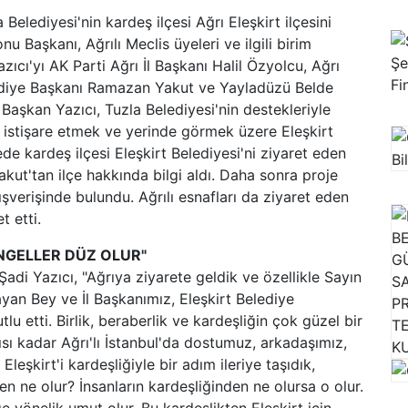
Belediyesi'nin kardeş ilçesi Ağrı Eleşkirt ilçesini
nu Başkanı, Ağrılı Meclis üyeleri ve ilgili birim
zıcı'yı AK Parti Ağrı İl Başkanı Halil Özyolcu, Ağrı
lediye Başkanı Ramazan Yakut ve Yayladüzü Belde
Başkan Yazıcı, Tuzla Belediyesi'nin destekleriyle
ili istişare etmek ve yerinde görmek üzere Eleşkirt
e kardeş ilçesi Eleşkirt Belediyesi'ni ziyaret eden
ut'tan ilçe hakkında bilgi aldı. Daha sonra proje
lışverişinde bulundu. Ağrılı esnafları da ziyaret eden
t etti.
NGELLER DÜZ OLUR"
di Yazıcı, "Ağrıya ziyarete geldik ve özellikle Sayın
yan Bey ve İl Başkanımız, Eleşkirt Belediye
lu etti. Birlik, beraberlik ve kardeşliğin çok güzel bir
sı kadar Ağrı'lı İstanbul'da dostumuz, arkadaşımız,
Eleşkirt'i kardeşliğiyle bir adım ileriye taşıdık,
en ne olur? İnsanların kardeşliğinden ne olursa o olur.