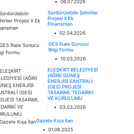
06.07.2026
Sürdürülebilir Şehirlier
Projesi II Ek
Finansman
02.04.2026
GES İhale Sonucu
Bilgi Formu
10.03.2026
ELEŞKİRT BELEDİYESİ
(AĞRI) GÜNEŞ
ENERJİSİ SANTRALİ
(GES) PROJESİ
TASARIMI, TEDARİKİ
VE KURULUMU
03.03.2026
Gazete Kısa İlan
01.08.2025