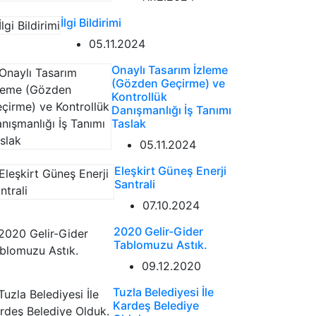
İlgi Bildirimi
05.11.2024
Onaylı Tasarım İzleme
(Gözden Geçirme) ve
Kontrollük
Danışmanlığı İş Tanımı
Taslak
05.11.2024
Eleşkirt Güneş Enerji
Santrali
07.10.2024
2020 Gelir-Gider
Tablomuzu Astık.
09.12.2020
Tuzla Belediyesi İle
Kardeş Belediye