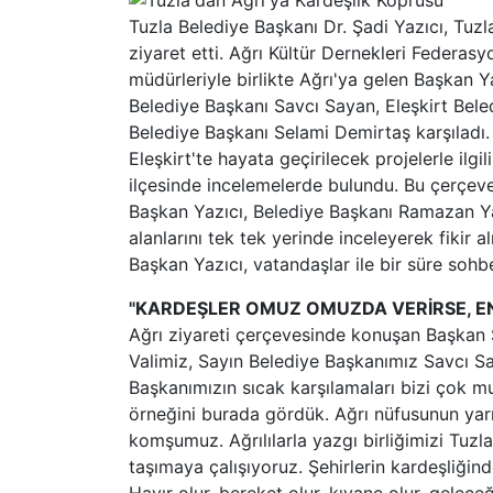
Tuzla Belediye Başkanı Dr. Şadi Yazıcı, Tuzla 
ziyaret etti. Ağrı Kültür Dernekleri Federasyo
müdürleriyle birlikte Ağrı'ya gelen Başkan Ya
Belediye Başkanı Savcı Sayan, Eleşkirt Be
Belediye Başkanı Selami Demirtaş karşıladı. 
Eleşkirt'te hayata geçirilecek projelerle ilg
ilçesinde incelemelerde bulundu. Bu çerçeved
Başkan Yazıcı, Belediye Başkanı Ramazan Yak
alanlarını tek tek yerinde inceleyerek fikir a
Başkan Yazıcı, vatandaşlar ile bir süre sohbe
"KARDEŞLER OMUZ OMUZDA VERİRSE, E
Ağrı ziyareti çerçevesinde konuşan Başkan Şa
Valimiz, Sayın Belediye Başkanımız Savcı Sa
Başkanımızın sıcak karşılamaları bizi çok mut
örneğini burada gördük. Ağrı nüfusunun yarı
komşumuz. Ağrılılarla yazgı birliğimizi Tuzla 
taşımaya çalışıyoruz. Şehirlerin kardeşliğind