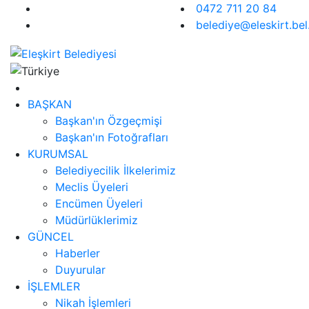
0472 711 20 84
belediye@eleskirt.bel.
BAŞKAN
Başkan'ın Özgeçmişi
Başkan'ın Fotoğrafları
KURUMSAL
Belediyecilik İlkelerimiz
Meclis Üyeleri
Encümen Üyeleri
Müdürlüklerimiz
GÜNCEL
Haberler
Duyurular
İŞLEMLER
Nikah İşlemleri