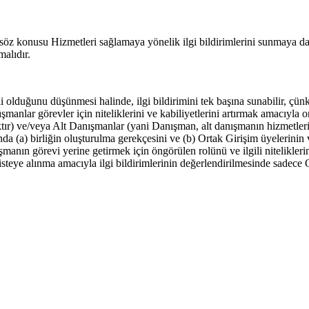
söz konusu Hizmetleri sağlamaya yönelik ilgi bildirimlerini sunmaya dav
malıdır.
i olduğunu düşünmesi halinde, ilgi bildirimini tek başına sunabilir, çün
manlar görevler için niteliklerini ve kabiliyetlerini artırmak amacıyla or
tır) ve/veya Alt Danışmanlar (yani Danışman, alt danışmanın hizmetleri 
a (a) birliğin oluşturulma gerekçesini ve (b) Ortak Girişim üyelerinin v
şmanın görevi yerine getirmek için öngörülen rolünü ve ilgili nitelikleri
steye alınma amacıyla ilgi bildirimlerinin değerlendirilmesinde sadece Or