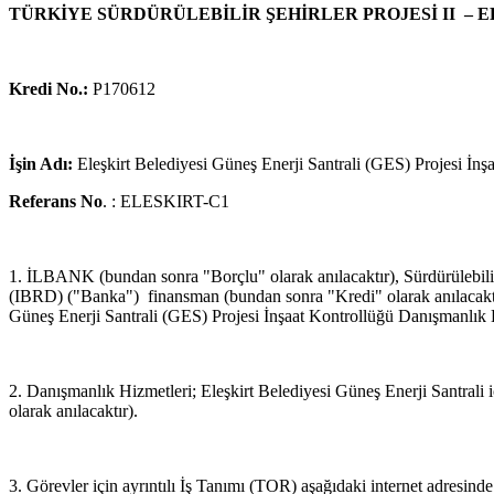
TÜRKİYE SÜRDÜRÜLEBİLİR ŞEHİRLER PROJESİ II – 
Kredi No.:
P170612
İşin Adı:
Eleşkirt Belediyesi Güneş Enerji Santrali (GES) Projesi İn
Referans No
. : ELESKIRT-C1
1. İLBANK (bundan sonra "Borçlu" olarak anılacaktır), Sürdürülebili
(IBRD) ("Banka") finansman (bundan sonra "Kredi" olarak anılacaktır)
Güneş Enerji Santrali (GES) Projesi İnşaat Kontrollüğü Danışmanlık 
2. Danışmanlık Hizmetleri; Eleşkirt Belediyesi Güneş Enerji Santrali 
olarak anılacaktır).
3. Görevler için ayrıntılı İş Tanımı (TOR) aşağıdaki internet adresinde