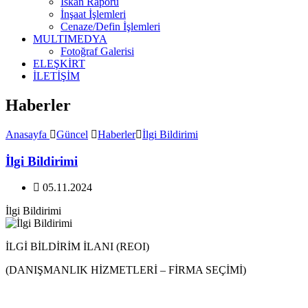
İskan Raporu
İnşaat İşlemleri
Cenaze/Defin İşlemleri
MULTIMEDYA
Fotoğraf Galerisi
ELEŞKİRT
İLETİŞİM
Haberler
Anasayfa
Güncel
Haberler
İlgi Bildirimi
İlgi Bildirimi
05.11.2024
İlgi Bildirimi
İLGİ BİLDİRİM İLANI (REOI)
(DANIŞMANLIK HİZMETLERİ – FİRMA SEÇİMİ)