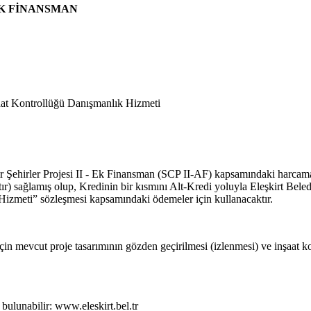
EK FİNANSMAN
şaat Kontrollüğü Danışmanlık Hizmeti
r Şehirler Projesi II - Ek Finansman (SCP II-AF) kapsamındaki harcama
 sağlamış olup, Kredinin bir kısmını Alt-Kredi yoluyla Eleşkirt Belediy
Hizmeti” sözleşmesi kapsamındaki ödemeler için kullanacaktır.
için mevcut proje tasarımının gözden geçirilmesi (izlenmesi) ve inşaat
 bulunabilir: www.eleskirt.bel.tr