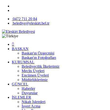
0472 711 20 84
belediye@eleskirt.bel.tr
BAŞKAN
Başkan'ın Özgeçmişi
Başkan'ın Fotoğrafları
KURUMSAL
Belediyecilik İlkelerimiz
Meclis Üyeleri
Encümen Üyeleri
Müdürlüklerimiz
GÜNCEL
Haberler
Duyurular
İŞLEMLER
Nikah İşlemleri
İşyeri Açma