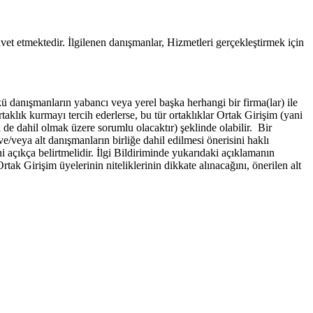
et etmektedir. İlgilenen danışmanlar, Hizmetleri gerçekleştirmek için
kü danışmanların yabancı veya yerel başka herhangi bir firma(lar) ile
taklık kurmayı tercih ederlerse, bu tür ortaklıklar Ortak Girişim (yani
de dahil olmak üzere sorumlu olacaktır) şeklinde olabilir. Bir
e/veya alt danışmanların birliğe dahil edilmesi önerisini haklı
ni açıkça belirtmelidir. İlgi Bildiriminde yukarıdaki açıklamanın
tak Girişim üyelerinin niteliklerinin dikkate alınacağını, önerilen alt