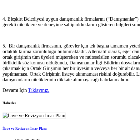
4. Eleşkirt Belediyesi uygun danışmanlık firmalarını (“Danışmanlar”) 
gerekli niteliklere ve deneyime sahip olduklarını gösteren bilgileri sun
5. Bir danışmanlık firmasının, görevler için tek başına tamamen yeterl
ortaklık kurma zorunluluğu bulunmaktadır. Alternatif olarak, eğer danış
ortak girişimin tüm üyeleri müştereken ve müteselsilen sorumlu olacak
birliktelik söz konusu olduğunda, Danışmanlar İlgi Bildirim dosyalarınd
çıkarmak için Ortak Girişimin her bir üyesinin ve/veya her bir alt danı
yapılmaması, Ortak Girişimin listeye alınmaması riskini doğurabilir. Li
danışmanların niteliklerinin dikkate alınmayacağı hatırlanmalıdır.
Devamı İçin
Tıklayınız.
Haberler
İlave ve Revizyon İmar Planı