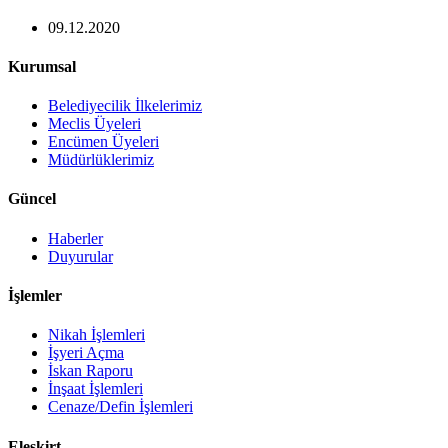
09.12.2020
Kurumsal
Belediyecilik İlkelerimiz
Meclis Üyeleri
Encümen Üyeleri
Müdürlüklerimiz
Güncel
Haberler
Duyurular
İşlemler
Nikah İşlemleri
İşyeri Açma
İskan Raporu
İnşaat İşlemleri
Cenaze/Defin İşlemleri
Eleşkirt