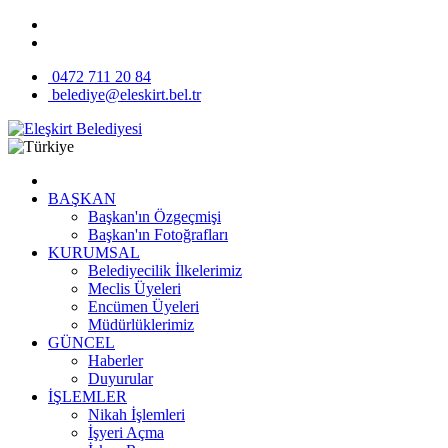
0472 711 20 84
belediye@eleskirt.bel.tr
BAŞKAN
Başkan'ın Özgeçmişi
Başkan'ın Fotoğrafları
KURUMSAL
Belediyecilik İlkelerimiz
Meclis Üyeleri
Encümen Üyeleri
Müdürlüklerimiz
GÜNCEL
Haberler
Duyurular
İŞLEMLER
Nikah İşlemleri
İşyeri Açma