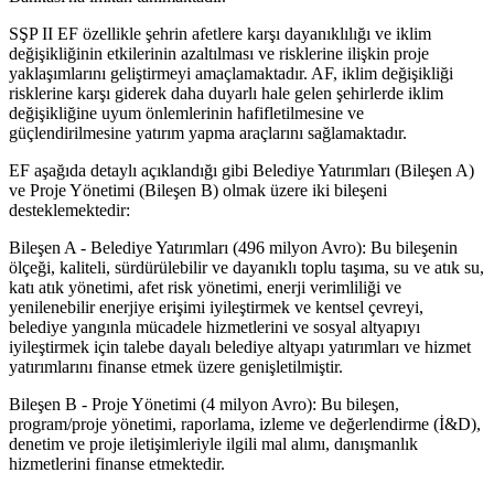
SŞP II EF özellikle şehrin afetlere karşı dayanıklılığı ve iklim
değişikliğinin etkilerinin azaltılması ve risklerine ilişkin proje
yaklaşımlarını geliştirmeyi amaçlamaktadır. AF, iklim değişikliği
risklerine karşı giderek daha duyarlı hale gelen şehirlerde iklim
değişikliğine uyum önlemlerinin hafifletilmesine ve
güçlendirilmesine yatırım yapma araçlarını sağlamaktadır.
EF aşağıda detaylı açıklandığı gibi Belediye Yatırımları (Bileşen A)
ve Proje Yönetimi (Bileşen B) olmak üzere iki bileşeni
desteklemektedir:
Bileşen A - Belediye Yatırımları (496 milyon Avro): Bu bileşenin
ölçeği, kaliteli, sürdürülebilir ve dayanıklı toplu taşıma, su ve atık su,
katı atık yönetimi, afet risk yönetimi, enerji verimliliği ve
yenilenebilir enerjiye erişimi iyileştirmek ve kentsel çevreyi,
belediye yangınla mücadele hizmetlerini ve sosyal altyapıyı
iyileştirmek için talebe dayalı belediye altyapı yatırımları ve hizmet
yatırımlarını finanse etmek üzere genişletilmiştir.
Bileşen B - Proje Yönetimi (4 milyon Avro): Bu bileşen,
program/proje yönetimi, raporlama, izleme ve değerlendirme (İ&D),
denetim ve proje iletişimleriyle ilgili mal alımı, danışmanlık
hizmetlerini finanse etmektedir.