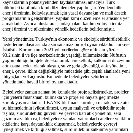
kaynaklarının potansiyelinden faydalanılması amacıyla Türk
hükümeti tarafından kimi düzenlemeler yapılmıştır. Yenilenebilir
enerji üretimini kolaylaştırmak için yasal dayanağın ve mali destek
programlarının geliştirilmesi yapılan kimi düzenlemeler arasında yer
almaktadır. Ayrıca uluslararası anlaşmalara katılım yoluyla temiz
enerji üretimi ve tüketimine yönelik hedeflerin belirlenmiştir.
Yerel yönetimler, Türkiye'nin ekonomik ve ekolojik sürdürülebilirlik
hedeflerine ulaşmasında azımsanamaz bir rol oynamaktadır. Türkiye
İstatistik Kurumu'nun 2021 yılı verilerine göre nüfusun yüzde
93,2'sinin il ve ilçe merkezlerinde yaşadığı bilinmektedir. Nüfusun
yoğun olduğu bölgelerde ekonomik hareketlilik, kalkınma düzeyinin
artmasına neden olarak ulaşım, su ve gıda güvenliği, atık yönetimi,
enerji, çevre, iklim değişikliğiyle mücadele gibi çeşitli alanlarda yeni
ihtiyaçlara yol açmıştır. Bu nedenle belediyeler şehirlerin
yönetiminde hayati bir rol oynamaktadır.
Belediyeler zaman zaman bu konularda proje geliştirmekte, projeler
için yeterli finansmanı bulmakta ve projeleri hayata geçirmekte
zorluk yaşamaktadır. İLBANK bir finans kuruluşu olarak, su ve atık
su hizmetlerinin iyileştirilmesi, uygun maliyetli ve erişilebilir toplu
taşıma, sürdürülebilir, güvenli ve çevreci katı atık yönetimi, sera
gazının azaltılması, belediyelere yapılan yatırımlarla afetlere ve iklim
etkilerine karşı dayanıklılık oluşturmak, belediyelerde çevreyi
iyileştirmek ve kirliliği azaltmak, sürdürülebilir kalkınma yatırımları