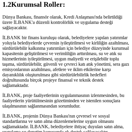
1.2Kurumsal Roller:
Dünya Bankası, finansör olarak, Kredi Anlaşması'nda belirtildiği
üzere İLBANK'a düzenli kontrolörlük ve uygulama desteği
sağlayacaktır.
İLBANK bir finans kuruluşu olarak, belediyelere yapılan yatırımlar
yoluyla belediyelerde çevrenin iyileştirilmesi ve kirliliğin azaltılması,
sürdürülebilir kalkınma yatırımları için belediye düzeyinde kurumsal
kapasitenin geliştirilmesi ve verimliliğin arttırılması, su ve atık su
hizmetlerinin iyileştirilmesi, uygun maliyetli ve erişilebilir toplu
taşıma, sürdürülebilir, güvenli ve çevreci katı atık yönetimi, sera gazı
emisyonlarının azaltılması, afetlere ve iklim etkilerine karşı
dayanıklılık oluşturulması gibi sürdürülebilirlik hedefleri
doğrultusunda birçok projeye finansal ve teknik destek
sağlamaktadır.
İLBANK, proje faaliyetlerinin uygulanmasının izlenmesinden, bu
faaliyetlerin yürütülmesinin gözetiminden ve istenilen sonuçlara
ulaşılmasının sağlanmasından sorumludur.
İLBANK, projenin Dünya Bankası'nın çevresel ve sosyal
standartlarına ve satın alma düzenlemelerine uygun olmasını
sağlamaktadır. İLBANK, belediyelere ihtiyaç duyulan satın alma,
uygulama ve denetim konusunda ek destek sağlayacaktır.