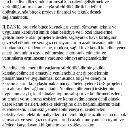
için belediye düzeyinde kurumsal kapasiteyi geliştirmek ve
verimliliği artırmak amacıyla sürdürülebilirlik hedefleri
doğrultusunda birçok projeye finansal ve teknik destek
sağlamaktadır.
İLBANK, projeyle bütçe kaynakları yeterli olmayan, teknik ve
uygulama kabiliyeti sınırlı olan belediye ve il özel idarelerine,
geliştirilmekte olan projelerle destek sağlayarak hava kirliliğinin,
çevresel etkinin ve sera gazı emisyonlarının azaltılmasına, nitelikli
istihdamın desteklenmesine, modern, sağlıklı ve kendi kendine yeten
enerji üretiminin teşvik edilmesine, ekonomik etkilerin ve
yatırımların artırılmasına yardımcı olmayı amaçlamaktadır.
Belediyelerin enerji ihtiyaçlarını sürdürülebilir bir şekilde
karşılayabilmeleri amacıyla yenilenebilir enerji projelerinin
planlanması ve uygulanması konusunda bilgi ve deneyim
kazanmalarını kolaylaştırmak amacıyla belediyelere GES projeleri
için alt krediler sağlanmaktadır. Yenilenebilir enerji tesislerinin
uygulanmasıyla, idari binalar, toplumsal spor ve kültür merkezleri,
su temini ve su arıtma tesisleri ve kamu aydınlatması dahil olmak
üzere kamu tesisleri, şebeke elektriğine olan bağımlılıklarını telafi
edebilecektir. Lisanssız yenilenebilir enerji düzenlemeleri,
belediyelerin elektrik maliyetlerini önemli ölçüde azaltmasına olanak
tanıyacak ve sera gazı emisyonlarında azalmanın yanı sıra uyum ve
afetlere karşı dayanıklılığın artmasını sağlayacaktır.