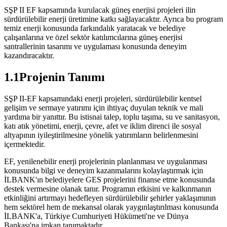
SŞP II EF kapsamında kurulacak güneş enerjisi projeleri ilin
sürdürülebilir enerji üretimine katkı sağlayacaktır. Ayrıca bu program
temiz enerji konusunda farkındalık yaratacak ve belediye
çalışanlarına ve özel sektör katılımcılarına güneş enerjisi
santrallerinin tasarımı ve uygulaması konusunda deneyim
kazandıracaktır.
1.1Projenin Tanımı
SŞP II-EF kapsamındaki enerji projeleri, sürdürülebilir kentsel
gelişim ve sermaye yatırımı için ihtiyaç duyulan teknik ve mali
yardıma bir yanıttır. Bu istisnai talep, toplu taşıma, su ve sanitasyon,
katı atık yönetimi, enerji, çevre, afet ve iklim direnci ile sosyal
altyapının iyileştirilmesine yönelik yatırımların belirlenmesini
içermektedir.
EF, yenilenebilir enerji projelerinin planlanması ve uygulanması
konusunda bilgi ve deneyim kazanmalarını kolaylaştırmak için
İLBANK'ın belediyelere GES projelerini finanse etme konusunda
destek vermesine olanak tanır. Programın etkisini ve kalkınmanın
etkinliğini artırmayı hedefleyen sürdürülebilir şehirler yaklaşımının
hem sektörel hem de mekansal olarak yaygınlaştırılması konusunda
İLBANK'a, Türkiye Cumhuriyeti Hükümeti'ne ve Dünya
Bankası'na imkan tanımaktadır.