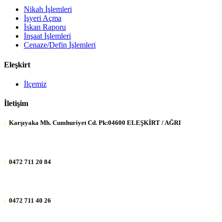
Nikah İşlemleri
İşyeri Açma
İskan Raporu
İnşaat İşlemleri
Cenaze/Defin İşlemleri
Eleşkirt
İlçemiz
İletişim
:
Karşıyaka Mh. Cumhuriyet Cd. Pk:04600 ELEŞKİRT / AĞRI
:
0472 711 20 84
:
0472 711 40 26