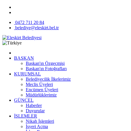
0472 711 20 84
belediye@eleskirt.bel.tr
BAŞKAN
Başkan'ın Özgeçmişi
Başkan'ın Fotoğrafları
KURUMSAL
Belediyecilik İlkelerimiz
Meclis Üyeleri
Encümen Üyeleri
Müdürlüklerimiz
GÜNCEL
Haberler
Duyurular
İŞLEMLER
Nikah İşlemleri
İşyeri Açma