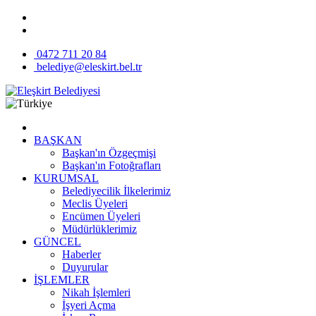
0472 711 20 84
belediye@eleskirt.bel.tr
BAŞKAN
Başkan'ın Özgeçmişi
Başkan'ın Fotoğrafları
KURUMSAL
Belediyecilik İlkelerimiz
Meclis Üyeleri
Encümen Üyeleri
Müdürlüklerimiz
GÜNCEL
Haberler
Duyurular
İŞLEMLER
Nikah İşlemleri
İşyeri Açma