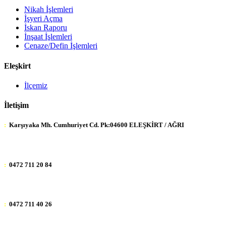
Nikah İşlemleri
İşyeri Açma
İskan Raporu
İnşaat İşlemleri
Cenaze/Defin İşlemleri
Eleşkirt
İlçemiz
İletişim
:
Karşıyaka Mh. Cumhuriyet Cd. Pk:04600 ELEŞKİRT / AĞRI
:
0472 711 20 84
:
0472 711 40 26