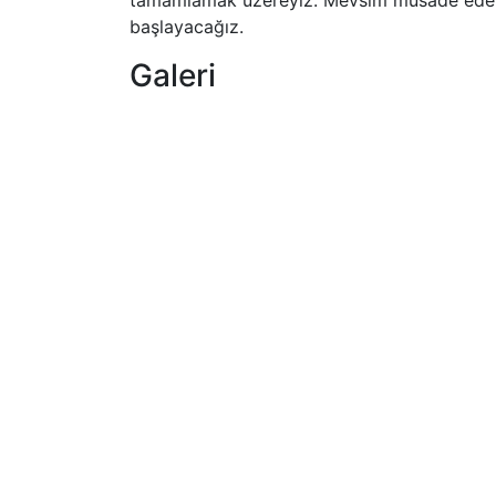
tamamlamak üzereyiz. Mevsim müsade eders
başlayacağız.
Galeri