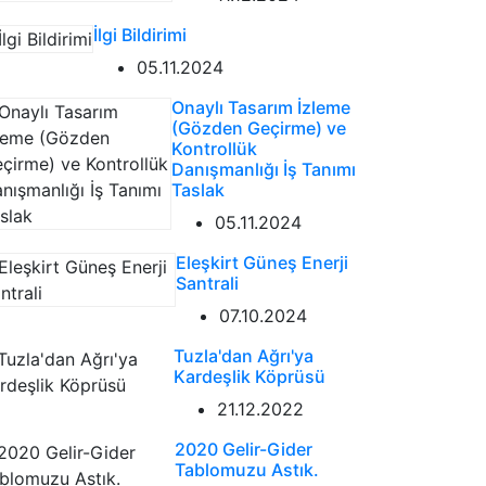
İlgi Bildirimi
05.11.2024
Onaylı Tasarım İzleme
(Gözden Geçirme) ve
Kontrollük
Danışmanlığı İş Tanımı
Taslak
05.11.2024
Eleşkirt Güneş Enerji
Santrali
07.10.2024
Tuzla'dan Ağrı'ya
Kardeşlik Köprüsü
21.12.2022
2020 Gelir-Gider
Tablomuzu Astık.