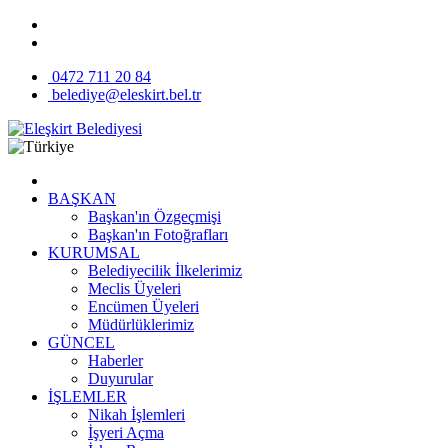
0472 711 20 84
belediye@eleskirt.bel.tr
BAŞKAN
Başkan'ın Özgeçmişi
Başkan'ın Fotoğrafları
KURUMSAL
Belediyecilik İlkelerimiz
Meclis Üyeleri
Encümen Üyeleri
Müdürlüklerimiz
GÜNCEL
Haberler
Duyurular
İŞLEMLER
Nikah İşlemleri
İşyeri Açma